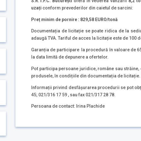
S.R.T.F.C. București
oferă în vederea vânzării
8,2 t
uzați
conform prevederilor din caietul de sarcini:
Preț minim de pornire : 829,58 EURO/tonă
Documentația de licitație se poate ridica de la sedi
adaugă TVA. Tariful de acces la licitație este de 100 d
Garanția de participare la procedură în valoare de 65
la data limită de depunere a ofertelor.
Pot participa persoane juridice, române sau străine, 
produsele, în condițiile din documentația de licitație.
Informații privind desfășurarea procedurii se pot obț
45; 021/316 17 59 , sau fax 021/317 28 78.
Persoana de contact: Irina Plachide