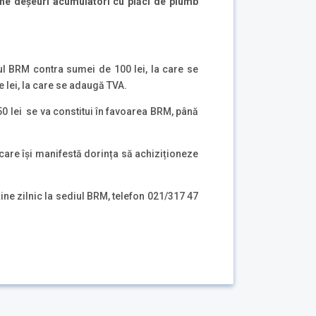
one deșeuri acumulatori cu plăci de plumb
ul BRM contra sumei de 100 lei, la care se
e lei, la care se adaugă TVA.
0 lei se va constitui în favoarea BRM, până
care își manifestă dorința să achiziționeze
ine zilnic la sediul BRM, telefon 021/317 47