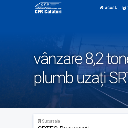
Skip
ACASĂ
to
content
vânzare 8,2 ton
plumb uzați SR
Sucursala