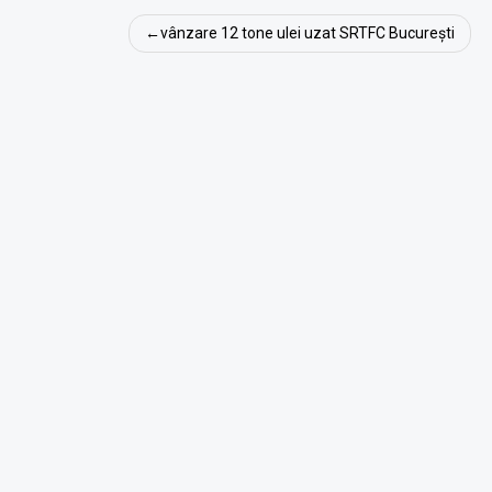
Navigare
vânzare 12 tone ulei uzat SRTFC București
în
articole