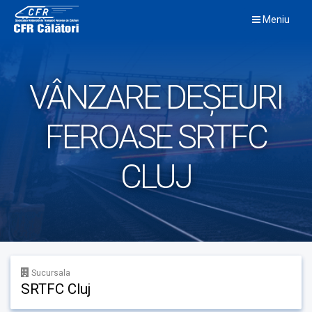
Skip
Meniu
to
content
VÂNZARE DEȘEURI
FEROASE SRTFC
CLUJ
Sucursala
SRTFC Cluj