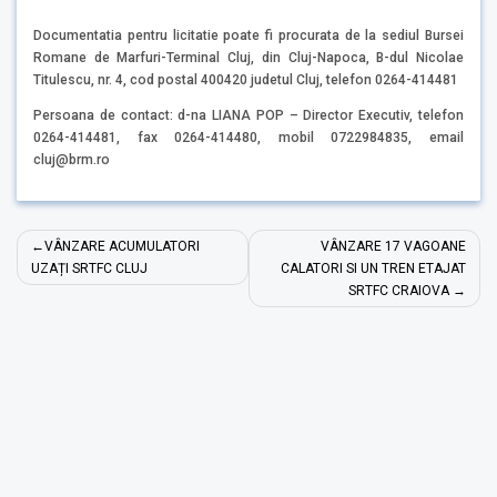
Documentatia pentru licitatie poate fi procurata de la sediul Bursei
Romane de Marfuri-Terminal Cluj, din Cluj-Napoca, B-dul Nicolae
Titulescu, nr. 4, cod postal 400420 judetul Cluj, telefon 0264-414481
Persoana de contact: d-na LIANA POP – Director Executiv, telefon
0264-414481, fax 0264-414480, mobil 0722984835, email
cluj@brm.ro
Navigare
VÂNZARE ACUMULATORI
VÂNZARE 17 VAGOANE
în
UZAȚI SRTFC CLUJ
CALATORI SI UN TREN ETAJAT
SRTFC CRAIOVA
articole