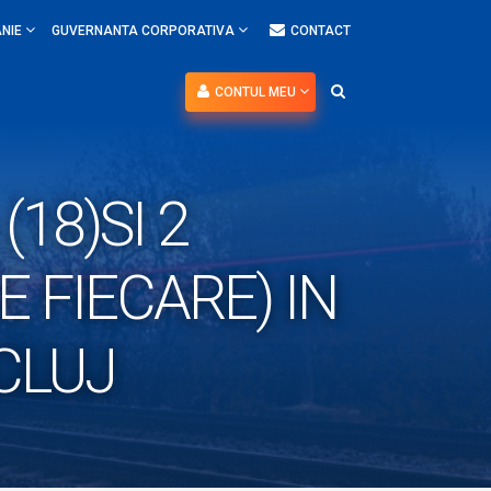
NIE
GUVERNANTA CORPORATIVA
CONTACT
CONTUL MEU
18)SI 2
 FIECARE) IN
CLUJ