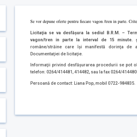
Se vor depune oferte pentru fiecare vagon /tren in parte. Crit
Licitaţia se va desfăşura la sediul B.R.M. – Term
vagon/tren in parte la interval de 15 minute.
române/străine care îşi manifestă dorinţa de a
Documentaţiei de licitaţie.
Informaţii privind desfăşurarea procedurii se pot ob
telefon: 0264/414481, 414482, sau la fax 0264/414480
Persoană de contact: Liana Pop, mobil 0722-984835.