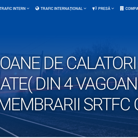
TRAFIC INTERN
TRAFIC INTERNAȚIONAL
PRESĂ
COMPA
ANE DE CALATORI (
ATE( DIN 4 VAGOANE
MEMBRARII SRTFC 