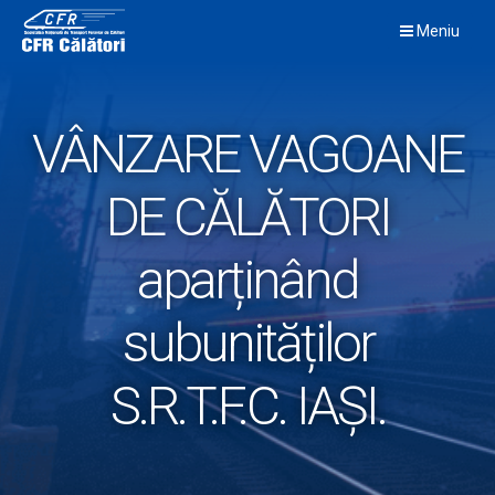
Skip
Meniu
to
content
VÂNZARE VAGOANE
DE CĂLĂTORI
aparținând
subunităților
S.R.T.F.C. IAȘI.