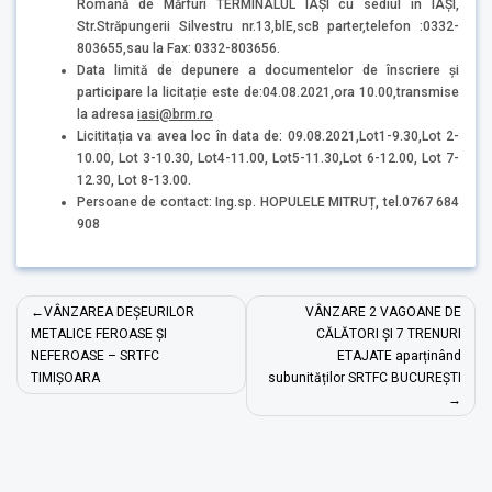
Română de Mărfuri TERMINALUL IAȘI cu sediul în IAȘI,
Str.Străpungerii Silvestru nr.13,blE,scB parter,telefon :0332-
803655,sau la Fax: 0332-803656.
Data limită de depunere a documentelor de înscriere și
participare la licitație este de:04.08.2021,ora 10.00,transmise
la adresa
iasi@brm.ro
Licititația va avea loc în data de: 09.08.2021,Lot1-9.30,Lot 2-
10.00, Lot 3-10.30, Lot4-11.00, Lot5-11.30,Lot 6-12.00, Lot 7-
12.30, Lot 8-13.00.
Persoane de contact: Ing.sp. HOPULELE MITRUȚ, tel.0767 684
908
Navigare
VÂNZAREA DEȘEURILOR
VÂNZARE 2 VAGOANE DE
în
METALICE FEROASE ȘI
CĂLĂTORI ȘI 7 TRENURI
NEFEROASE – SRTFC
ETAJATE aparținând
articole
TIMIȘOARA
subunităților SRTFC BUCUREȘTI