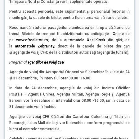
Timișoara Nord şi Constanţa vor fi suplimentate operativ
.
Pentru această perioadă, este suplimentat și personalul feroviar în
marile gări, la casele de bilete, pentru fluidizarea vânzărilor de bilete.
Recomandăm tuturor pasagerilor planificarea din timp a călătoriei cu
trenul. Biletele de tren pot fi achiziţionate cu anticipație:
Online
de
pe
www.cfrcalatori.ro
; de la
automatele XsellKiosk
din gări; de
la
automatele ZebraPay
; direct de la casele de bilete din gări
și agenţii de voiaj CFR; de la distribuitori autorizați (agenții de turism).
Programul
agenţiilor de voiaj CFR
Agenţia de voiaj din Aeroportul Otopeni va fi deschisă în zilele de 24
şi 31 decembrie, în intervalul orar 08.00 -16.00.
În data de 24 decembrie, agenţiile de voiaj din incinta Oficiilor
Poştale – Agenţia Unirea, Agenţia Militari, Agenţia Regie şi Agenţia
Berceni vor fi deschise în intervalul orar 08.00 -16.00, iar în data de
31 decembrie vor fi închise.
Agenţiile de voiaj CFR Călători din Carrefour Colentina şi Titan din
Bucureşti, Iulius Mall din Iași vor fi deschise conform programului de
lucru al centrelor comerciale.
Celelalte agenţii de voiaj vor fi deschise cu program normal de lucru.