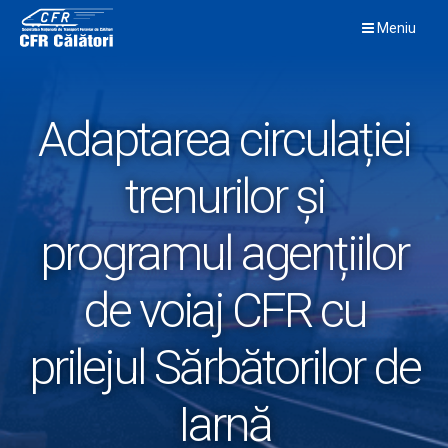
Skip
Meniu
to
content
Adaptarea circulației
trenurilor și
programul agențiilor
de voiaj CFR cu
prilejul Sărbătorilor de
Iarnă