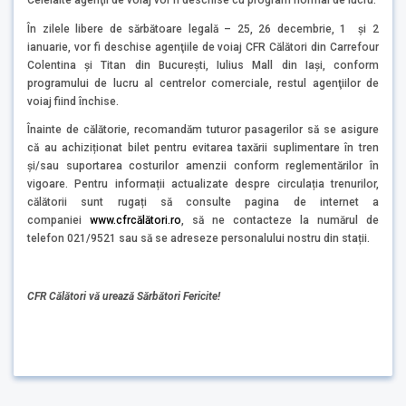
În zilele libere de sărbătoare legală – 25, 26 decembrie, 1 şi 2
ianuarie, vor fi deschise agenţiile de voiaj CFR Călători din Carrefour
Colentina şi Titan din Bucureşti, Iulius Mall din Iași, conform
programului de lucru al centrelor comerciale, restul agenţiilor de
voiaj fiind închise.
Înainte de călătorie, recomandăm tuturor pasagerilor să se asigure
că au achiziționat bilet pentru evitarea taxării suplimentare în tren
și/sau suportarea costurilor amenzii conform reglementărilor în
vigoare. Pentru informații actualizate despre circulația trenurilor,
călătorii sunt rugați să consulte pagina de internet a
companiei
www.cfrcălători.ro
, să ne contacteze la numărul de
telefon 021/9521 sau să se adreseze personalului nostru din stații.
CFR Călători vă urează Sărbători Fericite!