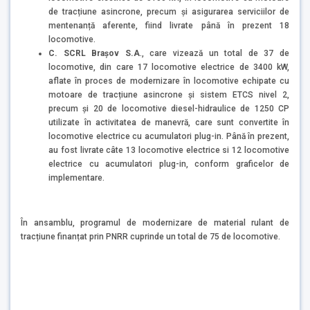
de tracțiune asincrone, precum și asigurarea serviciilor de
mentenanță aferente, fiind livrate până în prezent 18
locomotive.
C. SCRL Brașov S.A
., care vizează un total de 37 de
locomotive, din care 17 locomotive electrice de 3400 kW,
aflate în proces de modernizare în locomotive echipate cu
motoare de tracțiune asincrone și sistem ETCS nivel 2,
precum și 20 de locomotive diesel-hidraulice de 1250 CP
utilizate în activitatea de manevră, care sunt convertite în
locomotive electrice cu acumulatori plug-in. Până în prezent,
au fost livrate câte 13 locomotive electrice si 12 locomotive
electrice cu acumulatori plug-in, conform graficelor de
implementare.
În ansamblu, programul de modernizare de material rulant de
tracțiune finanțat prin PNRR cuprinde un total de 75 de locomotive.