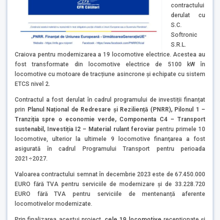
contractului
derulat cu
S.C.
Softronic
S.R.L.
Craiova pentru modernizarea a 19 locomotive electrice. Acestea au
fost transformate din locomotive electrice de 5100 kW în
locomotive cu motoare de tracțiune asincrone și echipate cu sistem
ETCS nivel 2.
Contractul a fost derulat în cadrul programului de investiții finanțat
prin
Planul Național de Redresare și Reziliență (PNRR), Pilonul 1 –
Tranziția spre o economie verde, Componenta C4 – Transport
sustenabil, Investiția I2 – Material rulant feroviar
pentru primele 10
locomotive, ulterior la ultimele 9 locomotive finanţarea a fost
asigurată în cadrul Programului Transport pentru perioada
2021÷2027.
Valoarea contractului semnat în decembrie 2023 este de 67.450.000
EURO fără TVA pentru serviciile de modernizare și de 33.228.720
EURO fără TVA pentru serviciile de mentenanță aferente
locomotivelor modernizate.
Prin finalizarea acestui proiect,
cele 19 locomotive
recepționate și