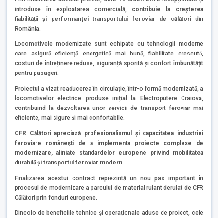
introduse în exploatarea comercială,
contribuie la creșterea
fiabilității și performanței transportului feroviar de călători
din
România.
Locomotivele modernizate sunt echipate cu tehnologii moderne
care asigură eficiență energetică mai bună, fiabilitate crescută,
costuri de întreținere reduse, siguranță sporită și confort îmbunătățit
pentru pasageri.
Proiectul a vizat readucerea în circulație, într-o formă modernizată, a
locomotivelor electrice produse inițial la Electroputere Craiova,
contribuind la dezvoltarea unor servicii de transport feroviar mai
eficiente, mai sigure și mai confortabile.
CFR Călători apreciază profesionalismul și capacitatea industriei
feroviare românești de a implementa proiecte complexe de
modernizare, aliniate standardelor europene privind mobilitatea
durabilă și transportul feroviar modern.
Finalizarea acestui contract reprezintă un nou pas important în
procesul de modernizare a parcului de material rulant derulat de CFR
Călători prin fonduri europene.
Dincolo de beneficiile tehnice și operaționale aduse de proiect, cele