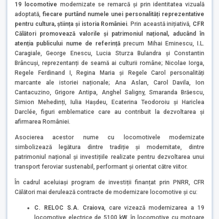
19 locomotive
modernizate se remarcă și prin identitatea vizuală
adoptată,
fiecare purtând numele unei personalități reprezentative
pentru cultura, știința și istoria României
. Prin această inițiativă,
CFR
Călători promovează valorile și patrimoniul național, aducând în
atenția publicului nume de referință
precum Mihai Eminescu, I.L.
Caragiale, George Enescu, Lucia Sturza Bulandra și Constantin
Brâncuși, reprezentanți de seamă ai culturii române; Nicolae Iorga,
Regele Ferdinand I, Regina Maria și Regele Carol personalități
marcante ale istoriei naționale; Ana Aslan, Carol Davila, Ion
Cantacuzino, Grigore Antipa, Anghel Saligny, Smaranda Brăescu,
Simion Mehedinți, Iulia Hașdeu, Ecaterina Teodoroiu și Hariclea
Darclée, figuri emblematice care au contribuit la dezvoltarea și
afirmarea României.
Asocierea acestor nume cu locomotivele modernizate
simbolizează legătura dintre tradiție și modernitate, dintre
patrimoniul național și investițiile realizate pentru dezvoltarea unui
transport feroviar sustenabil, performant și orientat către viitor.
În cadrul aceluiași program de investiții finanțat prin PNRR, CFR
Călători mai derulează contracte de modernizare locomotive și cu:
C. RELOC S.A. Craiova
, care vizează modernizarea a 19
locomotive electrice de 5100 kW, în locomotive cu motoare