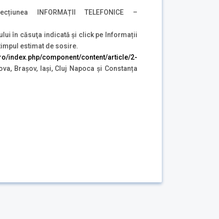
ecțiunea INFORMAȚII TELEFONICE –
ului în căsuţa indicată şi click pe Informații
 timpul estimat de sosire.
r.ro/index.php/component/content/article/2-
va, Brașov, Iași, Cluj Napoca și Constanța