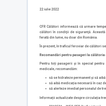
22 iulie 2022
CFR Călători informează că urmare temperat
călători în condiţii de siguranţă. Această
ferată din lume, nu doar din România.
În prezent, în traficul feroviar de călători 
Recomandări pentru pasageri la călătoria c
Pentru toți pasagerii și în special pentru
medicale, recomandăm:
să se hidrateze permanent şi să aibă c
să aibă medicația necesară în caz d
să alerteze imediat personalul de tr
Informații actualizate despre circulația tre