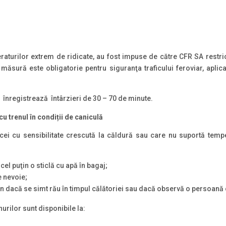
urilor extrem de ridicate, au fost impuse de către CFR SA restricț
 măsură este obligatorie pentru siguranţa traficului feroviar, aplic
se înregistrează întârzieri de 30 – 70 de minute.
u trenul în condiții de caniculă
 cei cu sensibilitate crescută la căldură sau care nu suportă temp
el puţin o sticlă cu apă în bagaj;
e nevoie;
en dacă se simt rău în timpul călătoriei sau dacă observă o persoană 
nurilor sunt disponibile la: