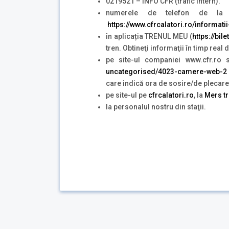
0219521 – INFO CFR (trafic intern).
numerele de telefon de la g
https://www.cfrcalatori.ro/informatii
în aplicația TRENUL MEU (
https://bil
tren. Obtineţi informaţii în timp real
pe site-ul companiei www.cfr.ro 
uncategorised/4023-camere-web-2
care indică ora de sosire/de plecare 
pe site-ul pe
cfrcalatori.ro
, la
Mers tr
la personalul nostru din staţii.