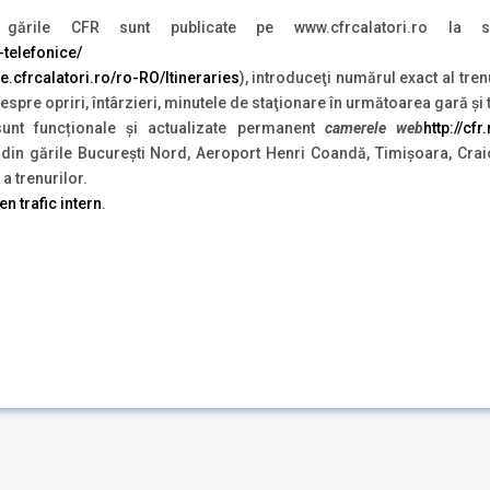
ările CFR sunt publicate pe www.cfrcalatori.ro la s
-telefonice/
ete.cfrcalatori.ro/ro-RO/Itineraries
), introduceţi numărul exact al tren
 despre opriri, întârzieri, minutele de staţionare în următoarea gară şi
sunt funcționale și actualizate permanent
camerele web
http://cf
din gările București Nord, Aeroport Henri Coandă, Timișoara, Craio
a trenurilor.
en trafic intern
.