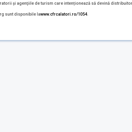
atorii şi agenţiile de turism care intenționează să devină distribuitor
rg sunt disponibile la
www.cfrcalatori.ro/1054
.