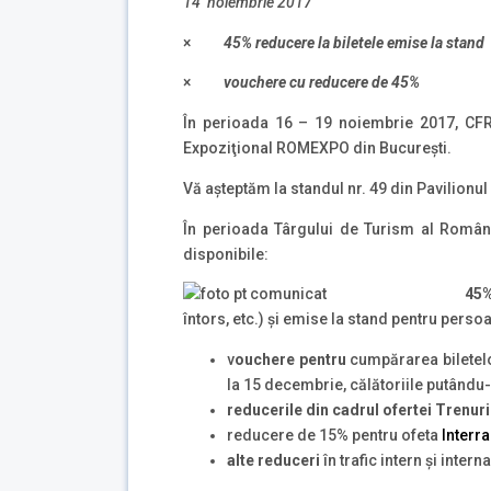
14 noiembrie 2017
×
45% reducere la biletele emise la stand
×
vouchere cu reducere de 45%
În perioada 16 – 19 noiembrie 2017, CFR 
Expoziţional ROMEXPO din Bucureşti.
Vă aşteptăm la standul nr. 49 din Pavilionul
În perioada Târgului de Turism al Românie
disponibile:
45
întors, etc.) şi emise la stand pentru perso
v
ouchere pentru
cumpărarea biletelor
la 15 decembrie, călătoriile putându-
reducerile din cadrul ofertei Trenur
reducere de 15% pentru ofeta
Interra
alte
reduceri
în trafic intern şi intern