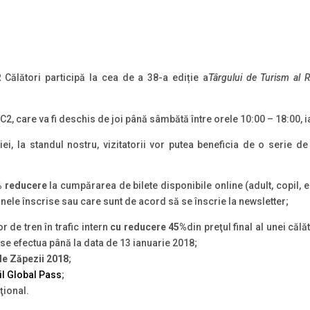
Călători participă la cea de a 38-a ediție a
Târgului de Turism al 
 C2, care va fi deschis de joi până sâmbătă între orele 10:00 – 18:00, i
i, la standul nostru, vizitatorii vor putea beneficia de o serie d
%
reducere
la cumpărarea de bilete disponibile online (adult, copil,
anele înscrise sau care sunt de acord să se înscrie la newsletter;
 de tren în trafic intern
cu reducere 45%
din preţul final al unei călă
se efectua până la data de 13 ianuarie 2018;
ile Zăpezii 2018
;
il Global Pass
;
aţional.