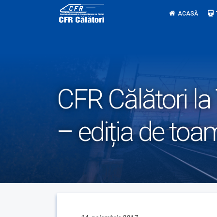
Skip
ACASĂ
to
content
CFR Călători la
– ediția de to