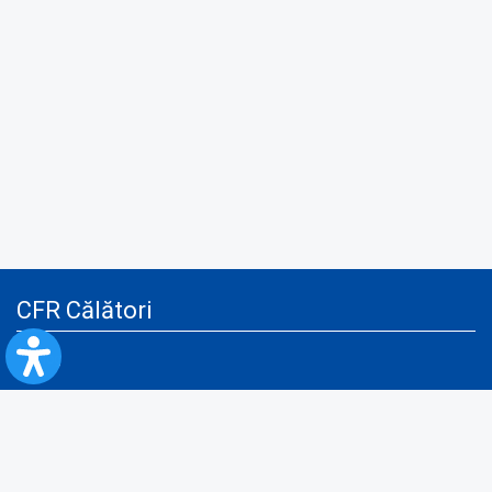
CFR Călători
Blog
Servicii pentru reclamă și publicitate
Politica de Confidenţialitate
Politica de Cookies