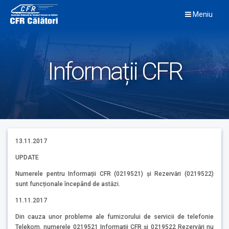
Skip
Meniu
to
content
Informații CFR
13.11.2017
UPDATE
Numerele pentru Informații CFR (0219521) și Rezervări (0219522)
sunt funcționale începând de astăzi.
11.11.2017
Din cauza unor probleme ale furnizorului de servicii de telefonie
Telekom, numerele 0219521 Informații CFR și 0219522 Rezervări nu