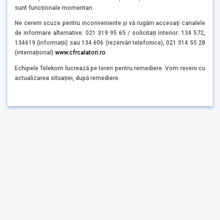
sunt funcționale momentan.
Ne cerem scuze pentru inconveniente și vă rugăm accesați canalele
de informare alternative: 021 319 95 65 / solicitați interior: 134 572,
134619 (informații) sau 134 606 (rezervări telefonice), 021 314 55 28
(internațional)
www.cfrcalatori.ro
Echipele Telekom lucrează pe teren pentru remediere. Vom reveni cu
actualizarea situației, după remediere.