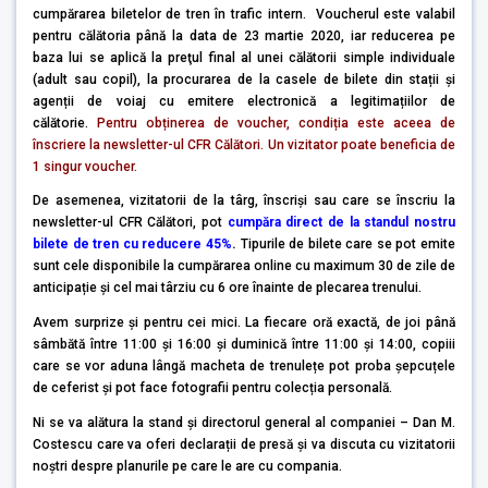
cumpărarea biletelor de tren în trafic intern. Voucherul este valabil
pentru călătoria până la data de 23 martie 2020, iar reducerea pe
baza lui se aplică la preţul final al unei călătorii simple individuale
(adult sau copil), la procurarea de la casele de bilete din stații și
agenții de voiaj cu emitere electronică a legitimațiilor de
călătorie.
Pentru obținerea de voucher, condiția este aceea de
înscriere la newsletter-ul CFR Călători. Un vizitator poate beneficia de
1 singur voucher.
De asemenea, vizitatorii de la târg, înscriși sau care se înscriu la
newsletter-ul CFR Călători, pot
cumpăra direct de la standul nostru
bilete de tren cu reducere 45%
.
Tipurile de bilete care se pot emite
sunt cele disponibile la cumpărarea online cu maximum 30 de zile de
anticipație și cel mai târziu cu 6 ore înainte de plecarea trenului.
Avem surprize și pentru cei mici. La fiecare oră exactă, de joi până
sâmbătă între 11:00 și 16:00 și duminică între 11:00 și 14:00, copiii
care se vor aduna lângă macheta de trenulețe pot proba șepcuțele
de ceferist și pot face fotografii pentru colecția personală.
Ni se va alătura la stand și directorul general al companiei – Dan M.
Costescu care va oferi declarații de presă și va discuta cu vizitatorii
noștri despre planurile pe care le are cu compania.