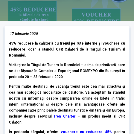
17 februarie 2020
45% reducere la călătoria cu trenul pe rute interne și vouchere cu
reducere, doar la standul CFR Călători de la Târgul de Turism al
României.
Vizitați-ne la Târgul de Turism la României – ediția de primăvară, care
se desfăşoară în Complexul Expoziţional ROMEXPO din Bucureşti în
perioada 20 – 23 februarie 2020.
Pentru multe destinații de vacanță trenul este cea mai atractivă și
cea mai ecologică modalitate de călătorie. Vă așteptăm la standul
nostru cu informații despre cumpărarea online de bilete în trafic
intern /internațional şi despre cele mai avantajoase oferte ale
companiei către principalele destinații turistice din țară și din Europa,
inclusiv despre serviciul
Tren Charter
– un produs inedit al CFR
Călători.
În perioada târgului, oferim
vouchere cu reducere 45%
pentru