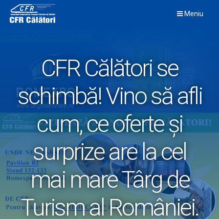
Skip
Meniu
to
content
CFR Călători se
schimbă! Vino să afli
cum, ce oferte și
surprize are la cel
mai mare Târg de
Turism al României.