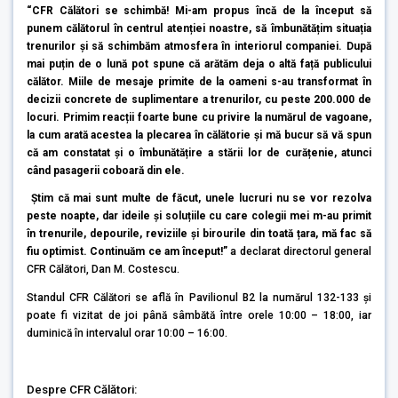
“CFR Călători se schimbă! Mi-am propus încă de la început să
punem călătorul în centrul atenției noastre, să îmbunătățim situația
trenurilor și să schimbăm atmosfera în interiorul companiei. După
mai puțin de o lună pot spune că arătăm deja o altă față publicului
călător. Miile de mesaje primite de la oameni s-au transformat în
decizii concrete de suplimentare a trenurilor, cu peste 200.000 de
locuri. Primim reacții foarte bune cu privire la numărul de vagoane,
la cum arată acestea la plecarea în călătorie și mă bucur să vă spun
că am constatat și o îmbunătățire a stării lor de curățenie, atunci
când pasagerii coboară din ele.
Știm că mai sunt multe de făcut, unele lucruri nu se vor rezolva
peste noapte, dar ideile și soluțiile cu care colegii mei m-au primit
în trenurile, depourile, reviziile și birourile din toată țara, mă fac să
fiu optimist. Continuăm ce am început!”
a declarat directorul general
CFR Călători, Dan M. Costescu.
Standul CFR Călători se află în Pavilionul B2 la numărul 132-133 și
poate fi vizitat de joi până sâmbătă între orele 10:00 – 18:00, iar
duminică în intervalul orar 10:00 – 16:00.
Despre CFR Călători: