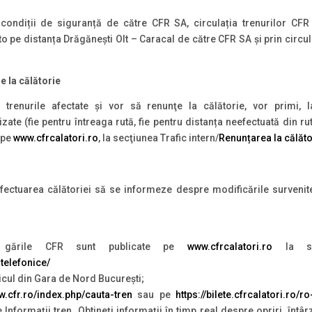
 condiții de siguranță de către CFR SA, circulația trenurilor CFR
 pe distanța Drăgănești Olt – Caracal de către CFR SA și prin circula
e la călătorie
trenurile afectate şi vor să renunţe la călătorie, vor primi, 
tilizate (fie pentru întreaga rută, fie pentru distanța neefectuată din
i pe
www.cfrcalatori.ro
, la secţiunea Trafic intern/
Renunțarea la călăto
ctuarea călătoriei să se informeze despre modificările survenite î
:
 gările CFR sunt publicate pe
www.cfrcalatori.ro
la sec
-telefonice/
icul din Gara de Nord București;
ww.cfr.ro/index.php/cauta-tren
sau pe
https://bilete.cfrcalatori.ro/r
e Informații tren. Obtineţi informaţii în timp real despre opriri, înt