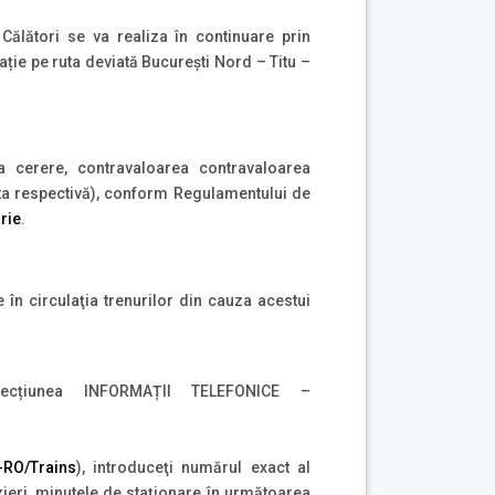
 Călători se va realiza în continuare prin
ție pe ruta deviată București Nord – Titu –
la cerere, contravaloarea contravaloarea
 ruta respectivă), conform Regulamentului de
rie
.
n circulaţia trenurilor din cauza acestui
țiunea INFORMAȚII TELEFONICE –
o-RO/Trains
), introduceţi numărul exact al
ârzieri, minutele de staţionare în următoarea