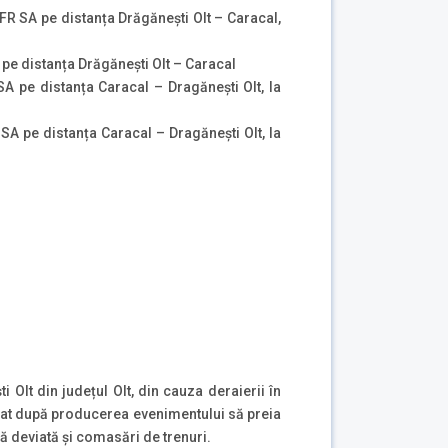
R SA pe distanța Drăgăneşti Olt – Caracal,
pe distanța Drăgăneşti Olt – Caracal
 pe distanța Caracal – Dragăneşti Olt, la
A pe distanța Caracal – Dragăneşti Olt, la
 Olt din județul Olt, din cauza deraierii în
ediat după producerea evenimentului să preia
tă deviată și comasări de trenuri.