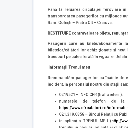
Până la reluarea circulației feroviare în
transbordarea pasagerilor cu mijloace auto
Ram. Golești – Piatra Olt – Craiova.
RESTITUIRE contravaloare bilete, renunțar
Pasagerii care au bilete/abonamente la 
biletelor/călătoriilor achiziţionate şi neu
transport pe calea ferată în vigoare. Detali
Informații Trenul meu
Recomandăm pasagerilor ca înainte de efe
incident, la personalul nostru din staţii sau
0219521 – INFO CFR (trafic intern).
numerele de telefon de la
https://www.cfrcalatori.ro/informatii
021.319.0358 – Biroul Relaţii cu Publ
în aplicația TRENUL MEU (
http://w
trenului în căsuţa indicată şi click p