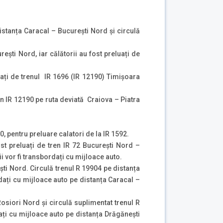
stanța Caracal – București Nord și circulă
ști Nord, iar călătorii au fost preluați de
uați de trenul IR 1696 (IR 12190) Timișoara
en IR 12190 pe ruta deviată Craiova – Piatra
, pentru preluare calatori de la IR 1592.
ost preluați de tren IR 72 București Nord –
 vor fi transbordați cu mijloace auto.
ti Nord. Circulă trenul R 19904 pe distanța
dați cu mijloace auto pe distanța Caracal –
osiori Nord și circulă suplimentat trenul R
ați cu mijloace auto pe distanța Drăgănești