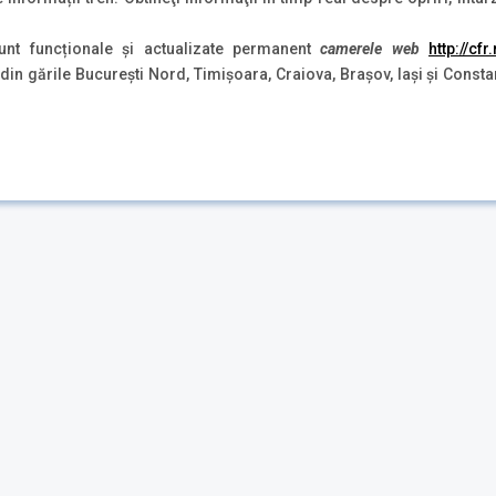
nt funcționale și actualizate permanent
camerele web
http://cf
din gările București Nord, Timișoara, Craiova, Brașov, Iași și Const