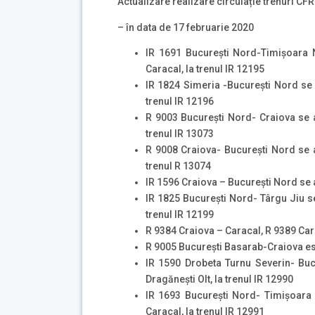
Actualizare realizare circulație trenuri CFR 
– în data de 17 februarie 2020
IR 1691 București Nord-Timişoara 
Caracal, la trenul IR 12195
IR 1824 Simeria -București Nord se 
trenul IR 12196
R 9003 București Nord- Craiova se a
trenul lR 13073
R 9008 Craiova- București Nord se a
trenul R 13074
IR 1596 Craiova – București Nord se 
IR 1825 Bucureşti Nord- Târgu Jiu s
trenul IR 12199
R 9384 Craiova – Caracal, R 9389 Car
R 9005 Bucureşti Basarab-Craiova est
IR 1590 Drobeta Turnu Severin- Buc
Dragăneşti Olt, la trenul IR 12990
IR 1693 București Nord- Timişoara 
Caracal, la trenul IR 12991