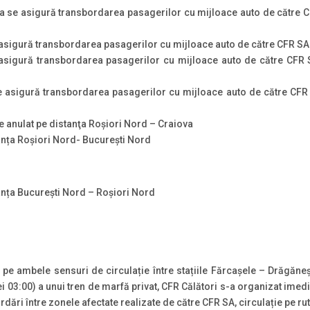
a se asigură transbordarea pasagerilor cu mijloace auto de către CF
asigură transbordarea pasagerilor cu mijloace auto de către CFR SA 
sigură transbordarea pasagerilor cu mijloace auto de către CFR SA
 asigură transbordarea pasagerilor cu mijloace auto de către CFR S
e anulat pe distanţa Roșiori Nord – Craiova
anța Roșiori Nord- București Nord
anța București Nord – Roșiori Nord
r pe ambele sensuri de circulație între stațiile Fărcașele – Drăgănești
orei 03:00) a unui tren de marfă privat, CFR Călători s-a organizat im
rdări între zonele afectate realizate de către CFR SA, circulație pe ru