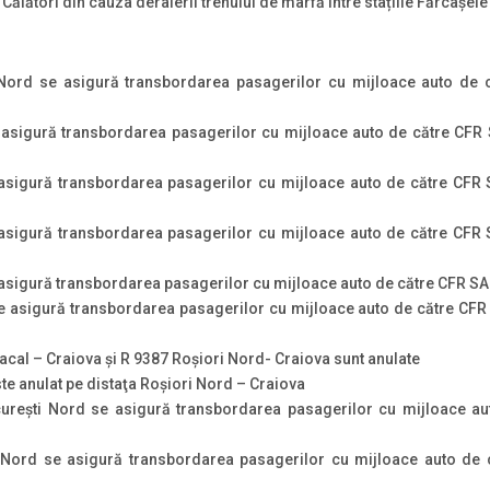
Călători din cauza deraierii trenului de marfă între stațiile Fărcașele 
Nord se asigură transbordarea pasagerilor cu mijloace auto de c
asigură transbordarea pasagerilor cu mijloace auto de către CFR S
sigură transbordarea pasagerilor cu mijloace auto de către CFR SA
sigură transbordarea pasagerilor cu mijloace auto de către CFR SA
asigură transbordarea pasagerilor cu mijloace auto de către CFR SA 
e asigură transbordarea pasagerilor cu mijloace auto de către CFR S
acal – Craiova și R 9387 Roșiori Nord- Craiova sunt anulate
e anulat pe distaţa Roșiori Nord – Craiova
urești Nord se asigură transbordarea pasagerilor cu mijloace au
Nord se asigură transbordarea pasagerilor cu mijloace auto de c