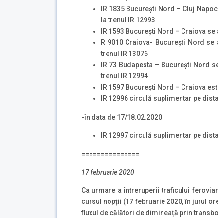
IR 1835 București Nord – Cluj Napoc
la trenul IR 12993
IR 1593 Bucureşti Nord – Craiova se 
R 9010 Craiova- București Nord se a
trenul IR 13076
IR 73 Budapesta – București Nord se
trenul IR 12994
IR 1597 București Nord – Craiova est
IR 12996 circulă suplimentar pe dist
-în data de 17/18.02.2020
IR 12997 circulă suplimentar pe dist
===============
17 februarie 2020
Ca urmare a întreruperii traficului ferovia
cursul nopții (17 februarie 2020, în jurul 
fluxul de călători de dimineață prin transbo