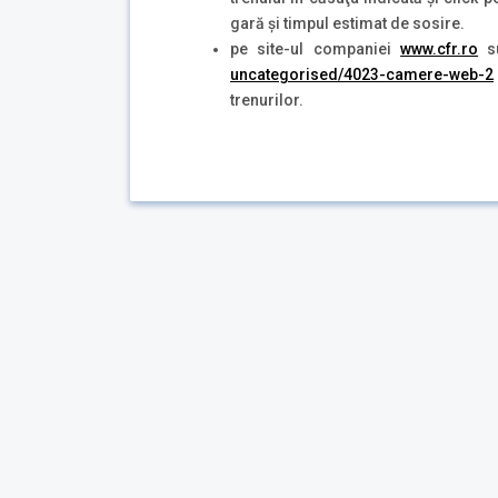
gară şi timpul estimat de sosire.
pe site-ul companiei
www.cfr.ro
su
uncategorised/4023-camere-web-2
trenurilor.