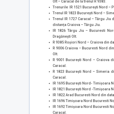
Olt – Caracal de la trenul R 9383.
Trenurile IR 1521 București Nord – Pă
Trenul IR 1823 București Nord – Simer
Trenul IR 1727 Caracal – Târgu Jiu d
distanța Craiova – Târgu Jiu.
IR 1826 Târgu Jiu – Bucuresti Nor
Dragăneşti Olt.
R 9385 Roşiori Nord – Craiova din da
R 9006 Craiova – Bucuresti Nord din
Olt.
R 9001 Bucureşti Nord – Craiova di
Caracal.
R 1823 Bucureşti Nord – Simeria di
Caracal.
IR 1695 Bucureşti Nord- Timişoara No
IR 1821 Bucureşti Nord -Timişoara No
IR 1822 Arad Bucuresti Nord din data
IR 1696 Timişoara Nord Bucuresti Nor
IR 1692 Timişoara Nord Bucuresti Nor
Caracal.