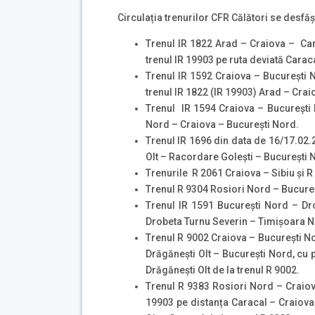
Circulația trenurilor CFR Călători se desfăș
Trenul IR 1822 Arad – Craiova – Car
trenul IR 19903 pe ruta deviată Carac
Trenul IR 1592 Craiova – București N
trenul IR 1822 (IR 19903) Arad – Cra
Trenul IR 1594 Craiova – București N
Nord – Craiova – București Nord.
Trenul IR 1696 din data de 16/17.02.2
Olt – Racordare Golești – București 
Trenurile R 2061 Craiova – Sibiu și R
Trenul R 9304 Rosiori Nord – Bucureșt
Trenul IR 1591 București Nord – Drob
Drobeta Turnu Severin – Timișoara No
Trenul R 9002 Craiova – București No
Drăgănești Olt – București Nord, cu 
Drăgănești Olt de la trenul R 9002.
Trenul R 9383 Rosiori Nord – Craiova
19903 pe distanța Caracal – Craiova,