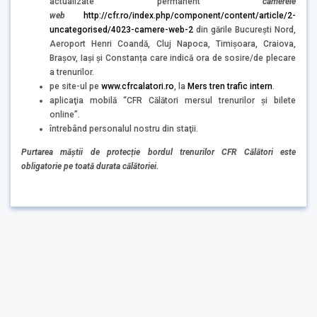
actualizate permanent
camerele
web
http://cfr.ro/index.php/component/content/article/2-
uncategorised/4023-camere-web-2
din gările București Nord,
Aeroport Henri Coandă, Cluj Napoca, Timișoara, Craiova,
Brașov, Iași și Constanța care indică ora de sosire/de plecare
a trenurilor.
pe site-ul pe
www.cfrcalatori.ro
, la
Mers tren trafic intern
.
aplicaţia mobilă “CFR Călători mersul trenurilor și bilete
online”.
întrebând personalul nostru din staţii.
Purtarea măștii de protecție bordul trenurilor CFR Călători este
obligatorie pe toată durata călătoriei.