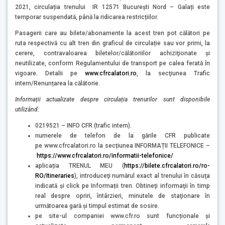
2021, circulația trenului IR 12571 București Nord – Galați este
temporar suspendată, până la ridicarea restricțiilor.
Pasagerii care au bilete/abonamente la acest tren pot călători pe
ruta respectivă cu alt tren din graficul de circulație sau vor primi, la
cerere, contravaloarea biletelor/călătoriilor achiziţionate şi
neutilizate, conform Regulamentului de transport pe calea ferată în
vigoare. Detalii pe
www.cfrcalatori.ro
, la secţiunea Trafic
intern/Renunțarea la călătorie.
Inform
ații actualizate despre circulația trenurilor sunt disponibile
utilizând:
0219521 – INFO CFR (trafic intern).
numerele de telefon de la gările CFR publicate
pe www.cfrcalatori.ro la secțiunea INFORMAȚII TELEFONICE –
https://www.cfrcalatori.ro/informatii-telefonice/
aplicația TRENUL MEU (
https://bilete.cfrcalatori.ro/ro-
RO/Itineraries
), introduceţi numărul exact al trenului în căsuţa
indicată şi click pe Informații tren. Obtineţi informaţii în timp
real despre opriri, întârzieri, minutele de staţionare în
următoarea gară şi timpul estimat de sosire.
pe site-ul companiei www.cfr.ro sunt funcționale și