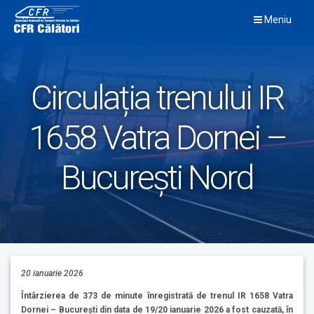
Skip
Meniu
to
content
Circulația trenului IR
1658 Vatra Dornei –
București Nord
20 ianuarie 2026
Întârzierea de 373 de minute înregistrată de trenul IR 1658 Vatra
Dornei – București din data de 19/20 ianuarie 2026 a fost cauzată, în