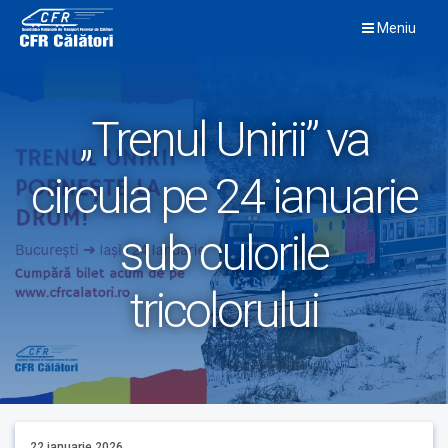
Skip
Meniu
to
content
„Trenul Unirii” va
circula pe 24 ianuarie
sub culorile
tricolorului
22 ianuarie 2026