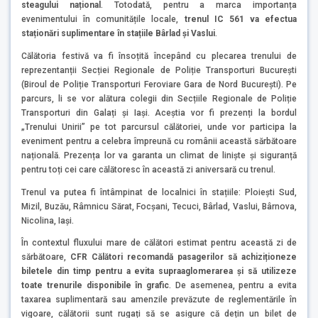
steagului național
. Totodată, pentru a marca importanța
evenimentului în comunitățile locale,
trenul IC 561 va efectua
staționări suplimentare în stațiile Bârlad și Vaslui
.
Călătoria festivă va fi însoțită începând cu plecarea trenului de
reprezentanții Secției Regionale de Poliție Transporturi București
(Biroul de Poliție Transporturi Feroviare Gara de Nord București). Pe
parcurs, li se vor alătura colegii din Secțiile Regionale de Poliție
Transporturi din Galați și Iași. Aceștia vor fi prezenți la bordul
„Trenului Unirii” pe tot parcursul călătoriei, unde vor participa la
eveniment pentru a celebra împreună cu românii această sărbătoare
națională. Prezența lor va garanta un climat de liniște și siguranță
pentru toți cei care călătoresc în această zi aniversară cu trenul.
Trenul va putea fi întâmpinat de localnici în stațiile: Ploieşti Sud,
Mizil, Buzău, Râmnicu Sărat, Focşani, Tecuci, Bârlad, Vaslui, Bârnova,
Nicolina, Iaşi.
În contextul fluxului mare de călători estimat pentru această zi de
sărbătoare,
CFR Călători recomandă pasagerilor să achiziționeze
biletele din timp pentru a evita supraaglomerarea și să utilizeze
toate trenurile disponibile în grafic
. De asemenea, pentru a evita
taxarea suplimentară sau amenzile prevăzute de reglementările în
vigoare, călătorii sunt rugați să se asigure că dețin un bilet de