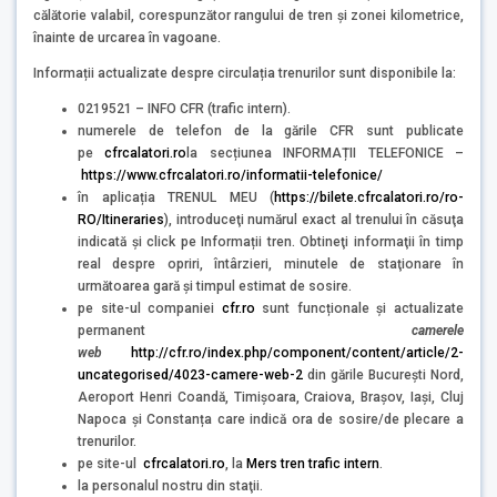
călătorie valabil, corespunzător rangului de tren și zonei kilometrice,
înainte de urcarea în vagoane.
Informații actualizate despre circulația trenurilor sunt disponibile la:
0219521 – INFO CFR (trafic intern).
numerele de telefon de la gările CFR sunt publicate
pe
cfrcalatori.ro
la secțiunea INFORMAȚII TELEFONICE –
https://www.cfrcalatori.ro/informatii-telefonice/
în aplicația TRENUL MEU (
https://bilete.cfrcalatori.ro/ro-
RO/Itineraries
), introduceţi numărul exact al trenului în căsuţa
indicată şi click pe Informații tren. Obtineţi informaţii în timp
real despre opriri, întârzieri, minutele de staţionare în
următoarea gară şi timpul estimat de sosire.
pe site-ul companiei
cfr.ro
sunt funcționale și actualizate
permanent
camerele
web
http://cfr.ro/index.php/component/content/article/2-
uncategorised/4023-camere-web-2
din gările București Nord,
Aeroport Henri Coandă, Timișoara, Craiova, Brașov, Iași, Cluj
Napoca și Constanța care indică ora de sosire/de plecare a
trenurilor.
pe site-ul
cfrcalatori.ro
, la
Mers tren trafic intern
.
la personalul nostru din staţii.