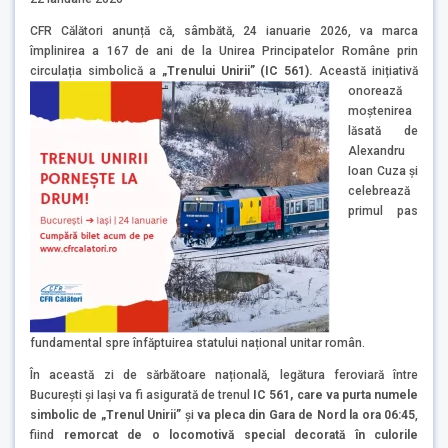
CFR Călători anunță că, sâmbătă, 24 ianuarie 2026, va marca
împlinirea a 167 de ani de la Unirea Principatelor Române prin
circulația simbolică a
„Trenului Unirii” (IC 561).
Această inițiativă
onorează
moștenirea
lăsată de
Alexandru
Ioan Cuza și
celebrează
primul pas
fundamental spre înfăptuirea statului național unitar român.
În această zi de sărbătoare națională, legătura feroviară între
București și Iași va fi asigurată de trenul
IC 561, care va purta numele
simbolic de „Trenul Unirii”
și
va pleca din Gara de Nord la ora 06:45
,
fiind
remorcat de o locomotivă special decorată în culorile