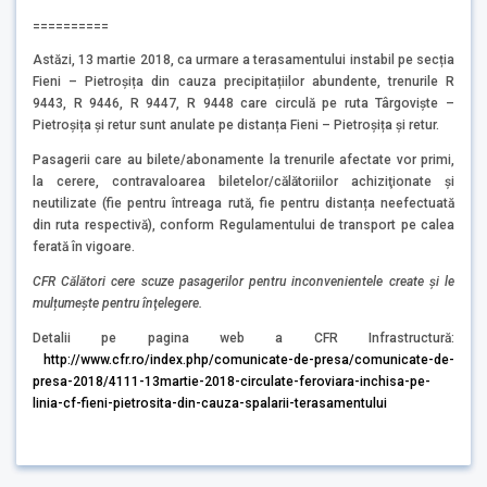
==========
Astăzi, 13 martie 2018, ca urmare a terasamentului instabil pe secția
Fieni – Pietroșița din cauza precipitațiilor abundente, trenurile R
9443, R 9446, R 9447, R 9448 care circulă pe ruta Târgoviște –
Pietroșița și retur sunt anulate pe distanța Fieni – Pietroșița și retur.
Pasagerii care au bilete/abonamente la trenurile afectate vor primi,
la cerere, contravaloarea biletelor/călătoriilor achiziţionate şi
neutilizate (fie pentru întreaga rută, fie pentru distanța neefectuată
din ruta respectivă), conform Regulamentului de transport pe calea
ferată în vigoare.
CFR Călători cere scuze pasagerilor pentru inconvenientele create și le
mulțumeşte pentru înţelegere.
Detalii pe pagina web a CFR Infrastructură:
http://www.cfr.ro/index.php/comunicate-de-presa/comunicate-de-
presa-2018/4111-13martie-2018-circulate-feroviara-inchisa-pe-
linia-cf-fieni-pietrosita-din-cauza-spalarii-terasamentului