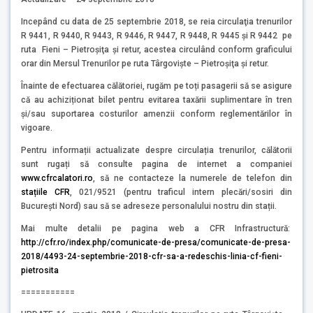
Incepând cu data de 25 septembrie 2018, se reia circulaţia trenurilor
R 9441, R 9440, R 9443, R 9446, R 9447, R 9448, R 9445 şi R 9442 pe
ruta Fieni – Pietroşiţa şi retur, acestea circulând conform graficului
orar din Mersul Trenurilor pe ruta Târgovişte – Pietroşiţa şi retur.
Înainte de efectuarea călătoriei, rugăm pe toți pasagerii să se asigure
că au achiziționat bilet pentru evitarea taxării suplimentare în tren
și/sau suportarea costurilor amenzii conform reglementărilor în
vigoare.
Pentru informații actualizate despre circulația trenurilor, călătorii
sunt rugați să consulte pagina de internet a companiei
www.cfrcalatori.ro
, să ne contacteze la numerele de telefon din
stațiile CFR
, 021/9521 (pentru traficul intern plecări/sosiri din
Bucureşti Nord) sau să se adreseze personalului nostru din stații.
Mai multe detalii pe pagina web a CFR Infrastructură:
http://cfr.ro/index.php/comunicate-de-presa/comunicate-de-presa-
2018/4493-24-septembrie-2018-cfr-sa-a-redeschis-linia-cf-fieni-
pietrosita
===========