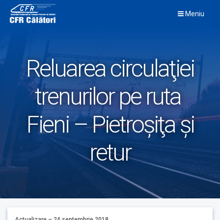
Skip
Meniu
to
content
Reluarea circulaţiei
trenurilor pe ruta
Fieni – Pietroşiţa şi
retur
Actualizare – 24 septembrie 2018