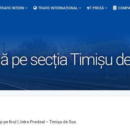
TRAFIC INTERN
TRAFIC INTERNAȚIONAL
PRESĂ
COMPA
isă pe secția Timișu d
i pe firul I, între Predeal – Timișu de Sus.