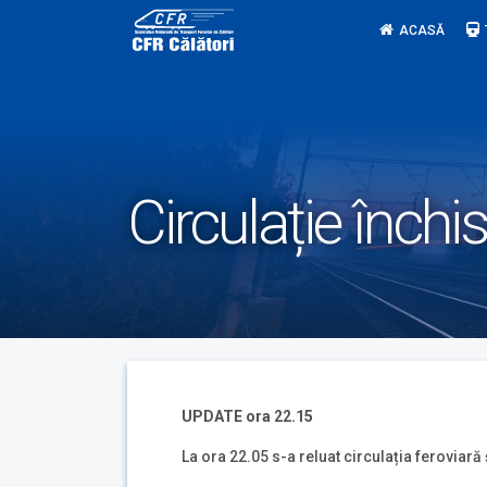
Skip
ACASĂ
to
content
Circulație înch
UPDATE ora 22.15
La ora 22.05 s-a reluat circulația feroviară ș