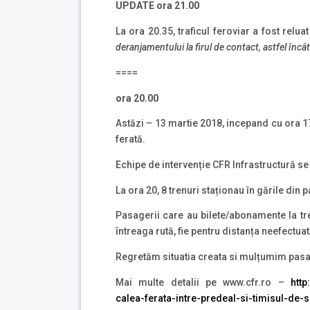
UPDATE ora 21.00
La ora 20.35, traficul feroviar a fost relua
deranjamentului la firul de contact, astfel încâ
====
ora 20.00
Astăzi – 13 martie 2018, incepand cu ora 17
ferată.
Echipe de intervenție CFR Infrastructură se 
La ora 20, 8 trenuri staționau în gările din 
Pasagerii care au bilete/abonamente la tren
întreaga rută, fie pentru distanța neefectu
Regretăm situatia creata si mulțumim pasag
Mai multe detalii pe www.cfr.ro –
http:
calea-ferata-intre-predeal-si-timisul-de-