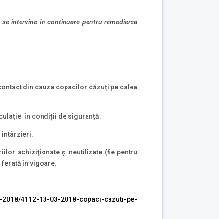
 I se intervine în continuare pentru remedierea
 contact din cauza copacilor căzuți pe calea
ulației în condiții de siguranță.
 întârzieri.
lor achiziţionate şi neutilizate (fie pentru
 ferată în vigoare.
-2018/4112-13-03-2018-copaci-cazuti-pe-