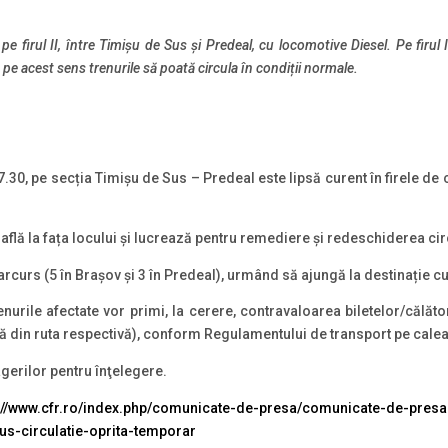
t
pe firul II, între Timișu de Sus
și
Predeal, cu locomotive Diesel. Pe firul
t pe acest sens trenurile să poată circula în condiții normale.
.30, pe secția Timișu de Sus – Predeal este lipsă curent în firele de
află la fața locului și lucrează pentru remediere și redeschiderea circ
parcurs (5 în Brașov și 3 în Predeal), urmând să ajungă la destinație cu
urile afectate vor primi, la cerere, contravaloarea biletelor/călătorii
ată din ruta respectivă), conform Regulamentului de transport pe calea
erilor pentru înţelegere.
//www.cfr.ro/index.php/comunicate-de-presa/comunicate-de-presa
sus-circulatie-oprita-temporar