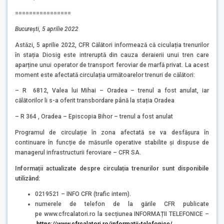
================
București, 5 aprilie 2022
Astăzi, 5 aprilie 2022, CFR Călători informează că ciculația trenurilor
în stația Diosig este intreruptă din cauza deraierii unui tren care
aparține unui operator de transport feroviar de marfă privat. La acest
moment este afectată circulația următoarelor trenuri de călători:
– R 6812, Valea lui Mihai – Oradea – trenul a fost anulat, iar
călătorilor li s-a oferit transbordare până la stația Oradea
– R 364 , Oradea – Episcopia Bihor – trenul a fost anulat
Programul de circulație în zona afectată se va desfășura în
continuare în funcție de măsurile operative stabilite și dispuse de
managerul infrastructurii feroviare – CFR SA.
Informații actualizate despre circulația trenurilor sunt disponibile
utilizând:
0219521 – INFO CFR (trafic intern).
numerele de telefon de la gările CFR publicate
pe www.cfrcalatori.ro la secțiunea INFORMAȚII TELEFONICE –