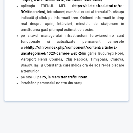
https://www.cfrcalatori.ro/informatii-telefonice/
aplicația TRENUL MEU (
https://bilete.cfrcalatori.ro/ro-
RO/Itineraries
), introduceţi numărul exact al trenului în căsuţa
indicată şi click pe Informații tren. Obtineţi informaţii în timp
real despre opriri, întârzieri, minutele de staţionare în
următoarea gară şi timpul estimat de sosire.
pe site-ul managerului infrastructurii feroviarecfr.ro sunt
funcționale și actualizate permanent
camerele
web
http://cfr.ro/index.php/component/content/article/2-
uncategorised/4023-camere-web-2
din gările București Nord,
Aeroport Henri Coandă, Cluj Napoca, Timișoara, Craiova,
Brașov, Iași și Constanța care indică ora de sosire/de plecare
a trenurilor.
pe site-ul pe
ro
, la
Mers tren trafic intern
.
întrebând personalul nostru din staţii.