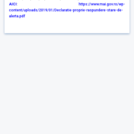
AICI
:
https://www.mai.gov.ro/wp-
content/uploads/2019/01/Declaratie-proprie-raspundere-stare-de-
alerta.pdf