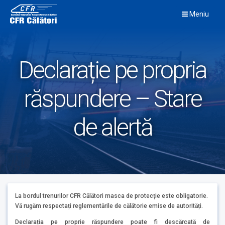
Skip
Meniu
to
content
Declarație pe propria
răspundere – Stare
de alertă
La bordul trenurilor CFR Călători masca de protecție este obligatorie.
Vă rugăm respectați reglementările de călătorie emise de autorități.
Declarația pe proprie răspundere poate fi descărcată de