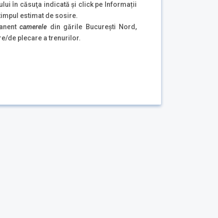
ului în căsuţa indicată şi click pe Informații
 timpul estimat de sosire.
manent
camerele
din gările București Nord,
e/de plecare a trenurilor.