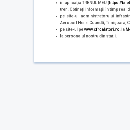
în aplicația TRENUL MEU (
https://bil
tren. Obtineţi informaţii în timp real
pe site-ul administratorului infras
Aeroport Henri Coandă, Timișoara, Cra
pe site-ul pe
www.cfrcalatori.ro
, la
Me
la personalul nostru din staţii.