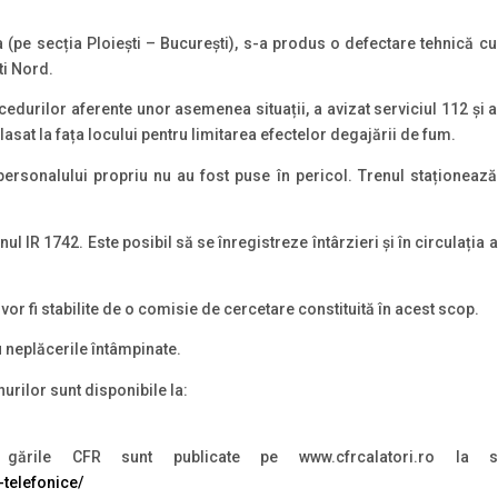
va (pe secția Ploiești – București), s-a produs o defectare tehnică c
ti Nord.
durilor aferente unor asemenea situații, a avizat serviciul 112 și a
asat la fața locului pentru limitarea efectelor degajării de fum.
personalului propriu nu au fost puse în pericol. Trenul staționează 
renul IR 1742. Este posibil să se înregistreze întârzieri și în circulația
r fi stabilite de o comisie de cercetare constituită în acest scop.
 neplăcerile întâmpinate.
nurilor sunt disponibile la:
ările CFR sunt publicate pe www.cfrcalatori.ro la s
-telefonice/