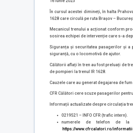
16 iunie 2023
În cursul acestei dimineți, în halta Praho
1628 care circulă pe ruta Brașov – Bucureș
Mecanicul trenului a acționat conform proce
sosirea echipei de intervenție care s-a depl
Siguranța și securitatea pasagerilor și a 
siguranță, cu o locomotivă de ajutor.
Călătorii aflați în tren au fost preluați de t
de pompieri la trenul IR 1628.
Cauzele care au generat degajarea de fum vo
CFR Călători cere scuze pasagerilor pentru
Informații actualizate despre circulația tre
0219521 – INFO CFR (trafic intern).
numerele de telefon de la g
https://www.cfrcalatori.ro/informatii