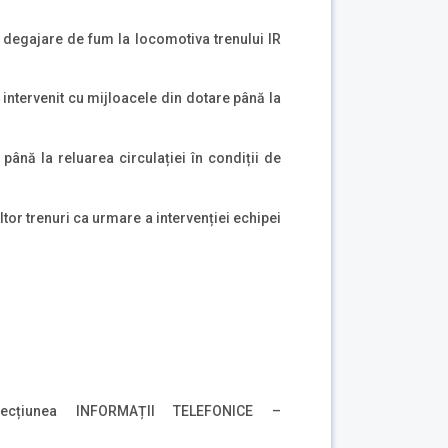
u degajare de fum la locomotiva trenului IR
 intervenit cu mijloacele din dotare până la
până la reluarea circulației în condiții de
 altor trenuri ca urmare a intervenției echipei
ecțiunea INFORMAȚII TELEFONICE –