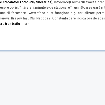
ete.cfrcalatori.ro/ro-RO/Itineraries
), introduceţi numărul exact al tren
 despre opriri, întârzieri, minutele de staţionare în următoarea gară şi
tructurii feroviare www.cfr.ro sunt funcționale și actualizate per
iova, Brașov, Iași, Cluj Napoca și Constanța care indică ora de sosir
rs tren trafic intern
.