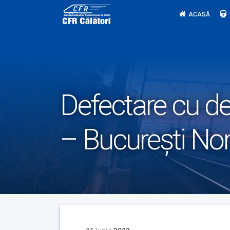
Skip
ACASĂ
to
content
Defectare cu de
– București No