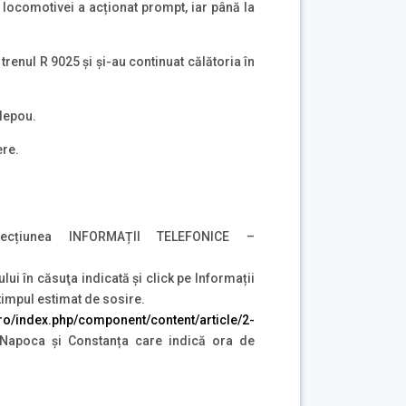
 locomotivei a acționat prompt, iar până la
 trenul R 9025 și și-au continuat călătoria în
depou.
ere.
țiunea INFORMAȚII TELEFONICE –
ului în căsuţa indicată şi click pe Informații
 timpul estimat de sosire.
r.ro/index.php/component/content/article/2-
j Napoca și Constanța care indică ora de