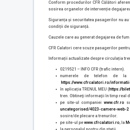
Conform procedurilor CFR Călători aferente
sosirea organelor de intervenție degajarea 
Siguranța și securitatea pasagerilor nu au fo
condiții de siguranță.
Cauzele care au generat degajarea de fum s
CFR Calatori cere scuze pasagerilor pentru 
Informații actualizate despre circulația tre
0219521 – INFO CFR (trafic intern).
numerele de telefon de la
https://www.cfrcalatori.ro/informatii
în aplicația TRENUL MEU (
https://bil
tren. Obtineţi informaţii în timp real
pe site-ul companiei
www.cfr.ro
su
uncategorised/4023-camere-web-2
sosire/de plecare a trenurilor.
pe site-ul pe
www.cfrcalatori.ro
, la
Me
la personalul nostru din staţii.