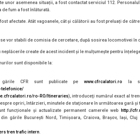
 unor asemenea situații, a fost contactat serviciul 112. Personalul
de fum a fost înlăturată.
st afectate. Atât vagoanele, cât și călătorii au fost preluați de către
e vor stabili de comisia de cercetare, după sosirea locomotivei în 
neplăcerile create de acest incident și le mulțumește pentru înțeleg
nurilor sunt disponibile la:
 gările CFR sunt publicate pe
www.cfrcalatori.ro
la sec
-telefonice/
ete.cfrcalatori.ro/ro-RO/Itineraries
), introduceţi numărul exact al tren
 despre opriri, întârzieri, minutele de staţionare în următoarea gară şi
nt funcționale și actualizate permanent camerele web
http://cf
din gările București Nord, Timișoara, Craiova, Brașov, Iași, Clu
rs tren trafic intern
.