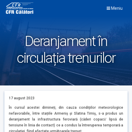
Skip
Meniu
to
content
Deranjament în
circulația trenurilor
17 august 2023
În cursul acestei dimineți, din cauza condiţiilor meteorologice
nefavorabile, între stațiile Armeniș și Slatina Timiș, s-a produs un
deranjament la infrastructura feroviară (căderi copaci/ lipsă de
tensiune în linia de contact) ce a condus la întreruperea temporară a
circulației, fiind afectate următoarele trenuri: