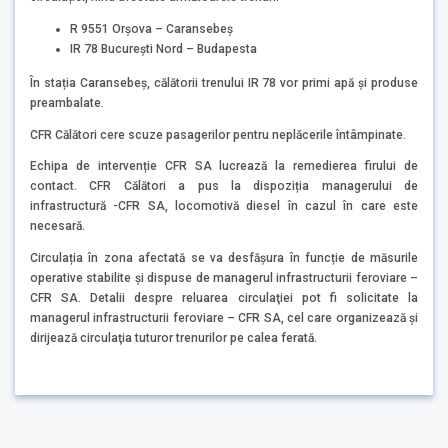
R 9551 Orșova – Caransebeș
IR 78 București Nord – Budapesta
În stația Caransebeș, călătorii trenului IR 78 vor primi apă și produse
preambalate.
CFR Călători cere scuze pasagerilor pentru neplăcerile întâmpinate.
Echipa de intervenție CFR SA lucrează la remedierea firului de
contact. CFR Călători a pus la dispoziția managerului de
infrastructură -CFR SA, locomotivă diesel în cazul în care este
necesară.
Circulația în zona afectată se va desfășura în funcție de măsurile
operative stabilite și dispuse de managerul infrastructurii feroviare –
CFR SA. Detalii despre reluarea circulaţiei pot fi solicitate la
managerul infrastructurii feroviare – CFR SA, cel care organizează şi
dirijează circulaţia tuturor trenurilor pe calea ferată.