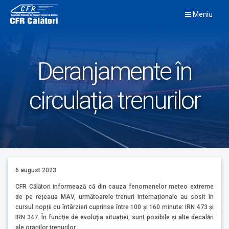
Skip
Meniu
to
content
Deranjamente în
circulația trenurilor
6 august 2023
CFR Călători informează că din cauza fenomenelor meteo extreme
de pe rețeaua MAV, următoarele trenuri internaționale au sosit în
cursul nopții cu întârzieri cuprinse între 100 și 160 minute: IRN 473 și
IRN 347. În funcție de evoluția situației, sunt posibile și alte decalări
ale orariilor trenurilor.