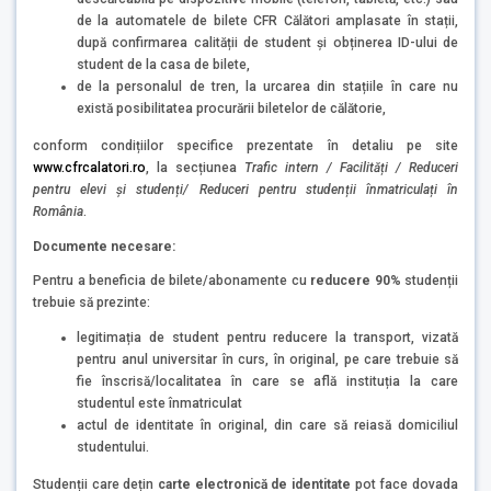
de la automatele de bilete CFR Călători amplasate în stații,
după confirmarea calității de student și obținerea ID-ului de
student de la casa de bilete,
de la personalul de tren, la urcarea din stațiile în care nu
există posibilitatea procurării biletelor de călătorie,
conform condițiilor specifice prezentate în detaliu pe site
www.cfrcalatori.ro
, la secțiunea
Trafic intern / Facilități / Reduceri
pentru elevi și studenți/ Reduceri pentru studenții înmatriculați în
România
.
Documente necesare:
Pentru a beneficia de bilete/abonamente cu
reducere 90%
studenții
trebuie să prezinte:
legitimația de student pentru reducere la transport, vizată
pentru anul universitar în curs, în original, pe care trebuie să
fie înscrisă/localitatea în care se află instituția la care
studentul este înmatriculat
actul de identitate în original, din care să reiasă domiciliul
studentului.
Studenții care dețin
carte electronică de identitate
pot face dovada