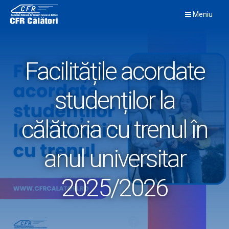
Skip
Meniu
to
content
Facilitățile acordate
studenților la
călătoria cu trenul în
anul universitar
2025/2026