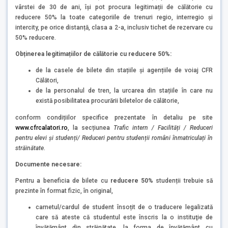
vârstei de 30 de ani, își pot procura legitimații de călătorie cu
reducere 50% la toate categoriile de trenuri regio, interregio și
intercity, pe orice distanță, clasa a 2-a, inclusiv tichet de rezervare cu
50% reducere.
Obținerea legitimațiilor de călătorie cu reducere 50%:
de la casele de bilete din stațiile și agențiile de voiaj CFR
Călători,
de la personalul de tren, la urcarea din stațiile în care nu
există posibilitatea procurării biletelor de călătorie,
conform condițiilor specifice prezentate în detaliu pe site
www.cfrcalatori.ro
, la secțiunea
Trafic intern / Facilități / Reduceri
pentru elevi și studenți/ Reduceri pentru studenții români înmatriculați în
străinătate
.
Documente necesare:
Pentru a beneficia de bilete cu
reducere 50%
studenții trebuie să
prezinte în format fizic, în original,
carnetul/cardul de student însoțit de o traducere legalizată
care să ateste că studentul este înscris la o instituţie de
învăţământ din străinătate, la forma de învăţământ cu