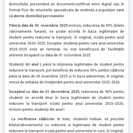
domiciliului prezentând un document/certificat emis digital sau în
format fizic de structurile specializate de evidență a populației
care
să ateste domiciliul persoanelor.
Până la data de 30 noiembrie 2025
inclusiv, reducerea de 90% (bilete
/abonamente lunare), se poate acorda în baza legitimației de
student pentru reducere la transport, în original, vizată pentru anul
universitar 2024-2025. Excepție: studenții pentru care anul universitar
2024-2025 este an terminal, nu mai beneficiază de facilitățile
aferente începând cu data de 01 octombrie 2025.
Studenții din
anul I
, până la obținerea legitimației de student pentru
reducere la transport, pot beneficia de reducere 90% pentru călătoria
până la data de 30 noiembrie 2025 și în baza adeverinței, în original,
emisă de unitatea de învățământ pentru anul universitar 2025-2026.
Începând cu data de 01 decembrie 2025
, reducerea de 90% pentru
studenți se acordă doar în baza legitimației de student pentru
reducere la transport vizată pentru anul universitar 2025-2026,
inclusiv pentru studenții din anul I.
La verificarea călătoriei în tren
, studentii trebuie să prezinte
biletul/abonamentul cu reducere și legitimația de student pentru
reducere la transport vizată pentru anul universitar în curs, în original.