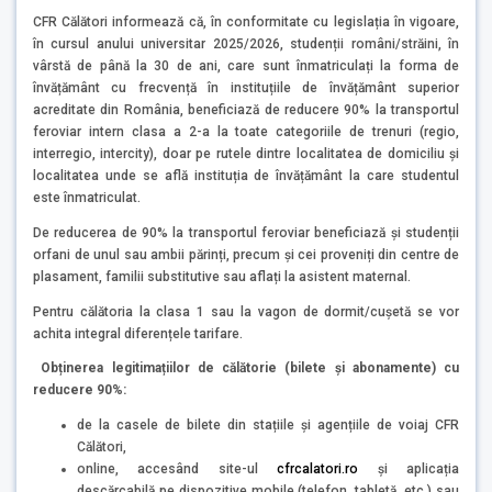
CFR Călători informează că, în conformitate cu legislația în vigoare,
în cursul anului universitar 2025/2026, studenții români/străini, în
vârstă de până la 30 de ani, care sunt înmatriculați la forma de
învățământ cu frecvență în instituțiile de învățământ superior
acreditate din România, beneficiază de reducere 90% la transportul
feroviar intern clasa a 2-a la toate categoriile de trenuri (regio,
interregio, intercity), doar pe rutele dintre localitatea de domiciliu și
localitatea unde se află instituția de învățământ la care studentul
este înmatriculat.
De reducerea de 90% la transportul feroviar beneficiază și studenții
orfani de unul sau ambii părinți, precum și cei proveniți din centre de
plasament, familii substitutive sau aflați la asistent maternal.
Pentru călătoria la clasa 1 sau la vagon de dormit/cușetă se vor
achita integral diferențele tarifare.
Obținerea legitimațiilor de călătorie (bilete și abonamente) cu
reducere 90%:
de la casele de bilete din stațiile și agențiile de voiaj CFR
Călători,
online, accesând site-ul
cfrcalatori.ro
și aplicația
descărcabilă pe dispozitive mobile (telefon, tabletă, etc.) sau