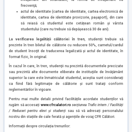
frecvenţă;
actul de identitate (cartea de identitate, cartea electronică de
identitate, cartea de identitate provizorie, pașaport), din care
să reiasă că studentul este cetățean român și vârsta
studentului (care nu trebuie să depășească 30 de ani).
La verificarea legalității călătoriei în tren
, studenții trebuie să
prezinte în tren biletul de călătorie cu reducere 50%, carnetul/cardul
de student însoţit de traducerea legalizată și actul de identitate, în
format fizic, în original.
În cazul în care, în tren, studenţii nu prezintă documentele precizate
sau prezintă alte documente eliberate de instituţiile de învăţământ
superior la care este înmatriculat studentul, aceştia sunt consideraţi
ca fiind fără legitimaţie de călătorie şi sunt trataţi conform
reglementărilor în vigoare.
Pentru mai multe detalii privind facilitățile acordate studenților vă
rugăm să accesați
www.cfrcalatori.ro
secțiunea Trafic intern / Facilități
/ Reduceri pentru elevi și studenți
sau să vă adresați personalului
nostru din stațiile de cale ferată și agențiile de voiaj CFR Călători.
Informații despre circulația trenurilor: