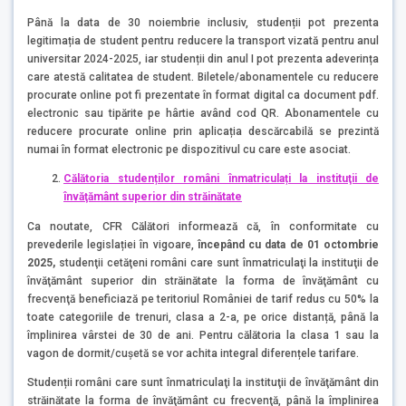
Până la data de 30 noiembrie inclusiv, studenții pot prezenta
legitimația de student pentru reducere la transport vizată pentru anul
universitar 2024-2025, iar studenții din anul I pot prezenta adeverința
care atestă calitatea de student. Biletele/abonamentele cu reducere
procurate online pot fi prezentate în format digital ca document pdf.
electronic sau tipărite pe hârtie având cod QR. Abonamentele cu
reducere procurate online prin aplicația descărcabilă se prezintă
numai în format electronic pe dispozitivul cu care este asociat.
Călătoria studenților români înmatriculați la instituţii de
învăţământ superior din străinătate
Ca noutate, CFR Călători informează că, în conformitate cu
prevederile legislației în vigoare,
începând cu data de 01 octombrie
2025,
studenţii cetăţeni români care sunt înmatriculaţi la instituţii de
învăţământ superior din străinătate la forma de învăţământ cu
frecvenţă beneficiază pe teritoriul României de tarif redus cu 50% la
toate categoriile de trenuri, clasa a 2-a, pe orice distanță, până la
împlinirea vârstei de 30 de ani. Pentru călătoria la clasa 1 sau la
vagon de dormit/cușetă se vor achita integral diferențele tarifare.
Studenții români care sunt înmatriculaţi la instituţii de învăţământ din
străinătate la forma de învăţământ cu frecvenţă, până la împlinirea