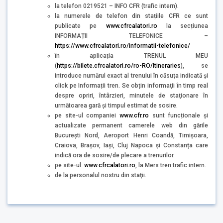
la telefon 0219521 – INFO CFR (trafic intern).
la numerele de telefon din stațiile CFR ce sunt
publicate pe
www.cfrcalatori.ro
la secțiunea
INFORMAȚII TELEFONICE –
https://www.cfrcalatori.ro/informatii-telefonice/
în aplicația TRENUL MEU
(
https://bilete.cfrcalatori.ro/ro-RO/Itineraries
), se
introduce numărul exact al trenului în căsuţa indicată şi
click pe Informații tren. Se obțin informaţii în timp real
despre opriri, întârzieri, minutele de staţionare în
următoarea gară şi timpul estimat de sosire.
pe site-ul companiei
www.cfr.ro
sunt funcționale și
actualizate permanent camerele web din gările
București Nord, Aeroport Henri Coandă, Timișoara,
Craiova, Brașov, Iași, Cluj Napoca și Constanța care
indică ora de sosire/de plecare a trenurilor.
pe site-ul
www.cfrcalatori.ro
, la Mers tren trafic intern.
de la personalul nostru din staţii.