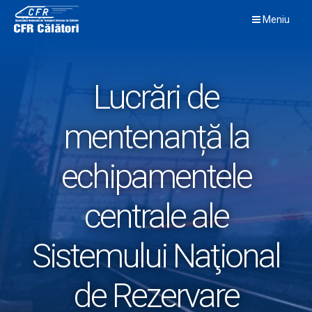
Skip
Meniu
to
content
Lucrări de
mentenanță la
echipamentele
centrale ale
Sistemului Naţional
de Rezervare