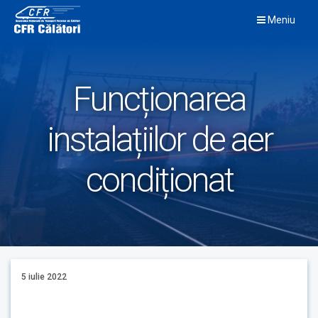
Skip
Meniu
to
content
Funcționarea
instalațiilor de aer
condiționat
5 iulie 2022