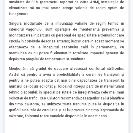
umiditate de 80% (parametru raportat de către ANM), instalațiile de
climatizare să nu mai poată atinge valorile de regim optim de
funcționare.
Singura modalitate de a îmbunătăți valorile de regim termic în
interiorul vagonului sunt operațiile de mentenanță preventivă și
monitorizarea în parcurs cu personal de specialitate a trenurilor care
circulă în condițiile descrise anterior, lucrări care în acest moment se
efectuează de la începutul sezonului cald în permanență, cu
mențiunea că nu poate fi eliminat în totalitate impactul generat de
depășirea pragului de temperatură și umiditate.
Menționăm că gradul de ocupare afectează confortul călătorilor.
Astfel că pentru a avea o predictibilitate a cererii de transport și
pentru a ne putea adapta cât mai bine capacitatea de transport la
numărul de locuri solicitat și folosind întregul parc de material rulant
tehnic disponibil, în special pe rutele ce înregistrează cele mai mari
solicitări de trafic, CFR Călători recomandă pasagerilor să își planifice
din timp călătoria, să utilizeze toate trenurile puse la dispoziție în
graficul unei zile de circulație și să își procure din timp legitimaţiile de
călătorie, folosind toate canalele disponibile în acest sens.