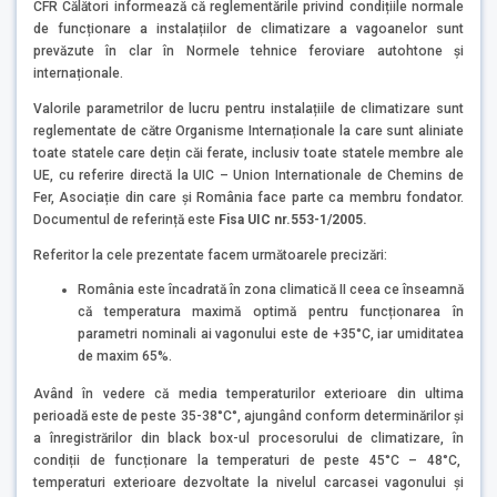
CFR Călători informează că reglementările privind condițiile normale
de funcționare a instalațiilor de climatizare a vagoanelor sunt
prevăzute în clar în Normele tehnice feroviare autohtone și
internaționale.
Valorile parametrilor de lucru pentru instalațiile de climatizare sunt
reglementate de către Organisme Internaționale la care sunt aliniate
toate statele care dețin căi ferate, inclusiv toate statele membre ale
UE, cu referire directă la UIC – Union Internationale de Chemins de
Fer, Asociație din care și România face parte ca membru fondator.
Documentul de referință este
Fisa UIC nr.553-1/2005.
Referitor la cele prezentate facem următoarele precizări:
România este încadrată în zona climatică II ceea ce înseamnă
că temperatura maximă optimă pentru funcționarea în
parametri nominali ai vagonului este de +35°C, iar umiditatea
de maxim 65%.
Având în vedere că media temperaturilor exterioare din ultima
perioadă este de peste 35-38°C°, ajungând conform determinărilor și
a înregistrărilor din black box-ul procesorului de climatizare, în
condiții de funcționare la temperaturi de peste 45°C – 48°C,
temperaturi exterioare dezvoltate la nivelul carcasei vagonului și