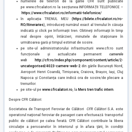
numerele de telefon de la gările CFR sunt publicate
pe www.cfrcalatori.ro la secțiunea INFORMAȚII TELEFONICE –
https://www.cfrcalatori.ro/informatii-telefonice/
în aplicația TRENUL MEU (
https://bilete.cfrcalatori.ro/ro-
RO/Itineraries
), introduceţi numărul exact al trenului în căsuţa
indicată şi click pe Informații tren. Obtineţi informaţii în timp
real despre opriri, întârzieri, minutele de staţionare în
următoarea gară şi timpul estimat de sosire.
pe site-ul administratorului infrastructurii www.cfr.ro sunt
funcționale și actualizate permanent
camerele
web
http://cfr.ro/index.php/component/content/article/2-
uncategorised/4023-camere-web-2
din gările București Nord,
Aeroport Henri Coandă, Timișoara, Craiova, Brașov, Iași, Cluj
Napoca și Constanța care indică ora de sosire/de plecare a
trenurilor.
pe site-ul pe
www.cfrcalatori.ro
, la
Mers tren trafic intern
.
Despre CFR Călători:
Societatea de Transport Feroviar de Călători
CFR Călători
S.A. este
operatorul naţional feroviar de pasageri care efectuează transportul
public de călători pe calea ferată. CFR Călători contribuie la libera
circulaţie a persoanelor în interiorul şi în afara ţării, în condiții