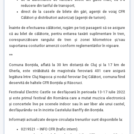
reducere din tariful de transport;
direct de la casele de bilete din gări, agenții de voiaj CFR
Călători și distribuitori autorizați (agenții de turism).
Înainte de efectuarea călătoriei, rugăm pe toți pasagerii să se asigure
că au bilet de călătorie, pentru evitarea taxării suplimentare în tren,
corespunzătoare rangului de tren și zonei kilometrice și/sau
suportarea costurilor amenzii conform reglementărilor în vigoare.
**
Comuna Bonțida, aflată la 30 km distanță de Cluj și la 17 km de
Gherla, este străbătută de magistrala feroviară 401 care asigură
legătura între Cluj Napoca și nodul feroviar Dej Călători, comuna fiind
deservită de haltele CFR Bonțida și Răscruci.
Festivalul Electric Castle se desfășoară în perioada 13-17 iulie 2022
și este primul festival din România care a mutat muzica electronică
și concertele live pe scenele indoor sau în aer liber ale unui castel,
desfășurându-se în incinta Castelului Banffy din Bonțida.
Informații actualizate despre circulația trenurilor sunt disponibile la:
0219521 – INFO CFR (trafic intern).