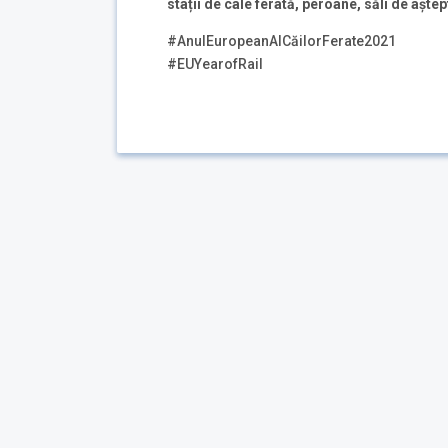
stații de cale
ferată, peroane, săli de aștep
#AnulEuropeanAlCăilorFerate2021
#EUYearofRail