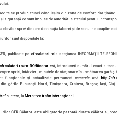
vului.
inedite se produc atunci când ieșim din zona de confort, dar ținând
 siguranță ce sunt impuse de autoritățile statului pentru un transport
a elevilor spre/ dinspre destinația taberei și de restul ne ocupăm noi
nurilor sunt disponibile la:
CFR, publicate pe
cfrcalatori.ro
la secțiunea INFORMAȚII TELEFO
e.cfrcalatori.ro/ro-RO/Itineraries
), introduceţi numărul exact al trenu
 despre opriri, întârzieri, minutele de staţionare în următoarea gară şi
nt funcționale și actualizate permanent
camerele web
http://cf
din gările București Nord, Timișoara, Craiova, Brașov, Iași, Clu
trafic intern
, la
Mers tren trafic internațional
.
urilor CFR Călatori este obligatorie pe toată durata călătoriei, pre