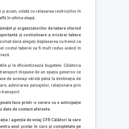
și acum, odată cu relaxarea restricțiilor în
flă în ultima etapă.
vățământ și organizatorilor de tabere oferind
portantă și costisitoare a oricărei tabere
zolvat dacă alegeți deplasarea cu trenul ca
tfel costul taberei va fi mult redus având în
ciază.
tile și le eficientizează bugetele. Călătoria
e transport dispune de un spațiu generos ce
ane de aceeași vârstă până la destinația de
are, admirarea peisajelor, relaționare prin
e transport.
 poate face printr-o cerere cu o anticipație
și date de contact aferente.
tația / agenția de voiaj CFR Călători la care
entru anul școlar în curs și completate pe