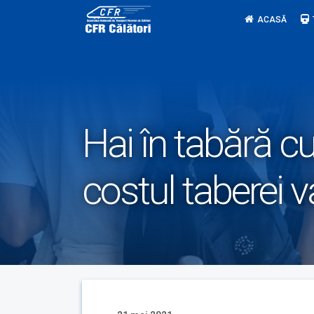
Skip
ACASĂ
to
content
Hai în tabără cu 
costul taberei v