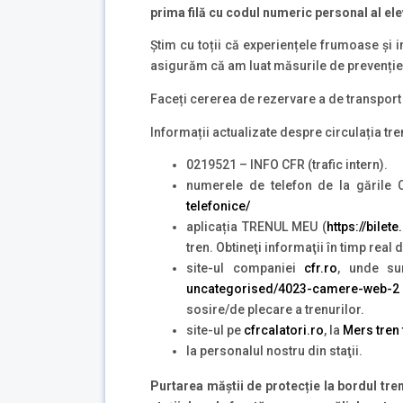
prima filă cu codul numeric personal al ele
Știm cu toții că experiențele frumoase și 
asigurăm că am luat măsurile de prevenție și
Faceți cererea de rezervare a de transport 
Informații actualizate despre circulația tre
0219521 – INFO CFR (trafic intern).
numerele de telefon de la gările 
telefonice/
aplicația TRENUL MEU (
https://bilet
tren. Obtineţi informaţii în timp real
site-ul companiei
cfr.ro
, unde su
uncategorised/4023-camere-web-2
sosire/de plecare a trenurilor.
site-ul pe
cfrcalatori.ro
, la
Mers tren 
la personalul nostru din staţii.
Purtarea măștii de protecție la bordul tren