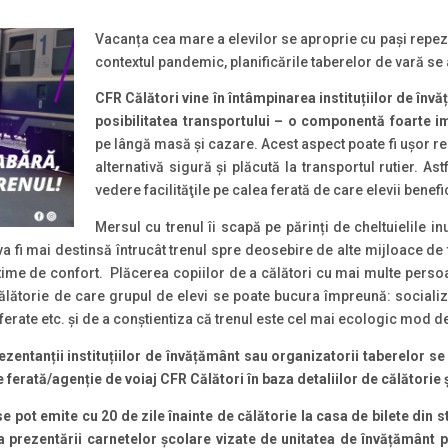
Vacanța cea mare a elevilor se aproprie cu pași repezi 
contextul pandemic, planificările taberelor de vară se a
CFR C
ă
lători vine în întâmpinarea instituțiilor de în
posibilitatea transportului – o componentă foarte im
pe lângă masă și cazare. Acest aspect poate fi ușor re
alternativă sigură şi plăcută la transportul rutier. As
vedere facilităţile pe calea ferată de care elevii benefi
Mersul cu trenul îi scapă pe părinți de cheltuielile inu
a fi mai destinsă întrucât trenul spre deosebire de alte mijloace d
ptime de confort. Plăcerea copiilor de a călători cu mai multe perso
călătorie de care grupul de elevi se poate bucura împreună: socializ
referate etc. și de a conștientiza că trenul este cel mai ecologic mod d
zentanții instituțiilor de învățământ sau organizatorii taberelor se
 ferată/agenție de voiaj CFR Călători în baza detaliilor de călătorie 
 se pot emite cu 20 de zile înainte de călătorie la casa de bilete din s
a prezentării carnetelor școlare vizate de unitatea de învățământ p