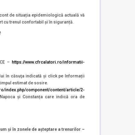
 cont de situația epidemiologică actuală vă
 cu trenul confortabil și în siguranță.
!
NICE –
https://www.cfrcalatori.ro/informatii-
lui în căsuţa indicată şi click pe Informații
 timpul estimat de sosire.
r.ro/index.php/component/content/article/2-
j Napoca și Constanța care indică ora de
cum și în zonele de așteptare a trenurilor –