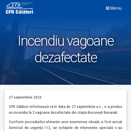
Skip
Meniu
to
content
Incendiu vagoane
dezafectate
27 septembrie 2023
CFR Călători informează că în data de 27 septembrie a.c., s-a produs
un incendiu la 2 vagoane dezafectate din stația București Basarab.
Conform procedurilor aferente unor asemenea situații, a fost avizat
Serviciul de urgență 112, iar echipele de intervenție specială s-au