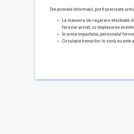
Din primele informații, pot fi precizate urm
La manevra de regarare efectuată de
feroviar privat, cu deplasarea acesteia
În urma impactului, personalul ferovia
Circulația trenurilor în zonă nu este 