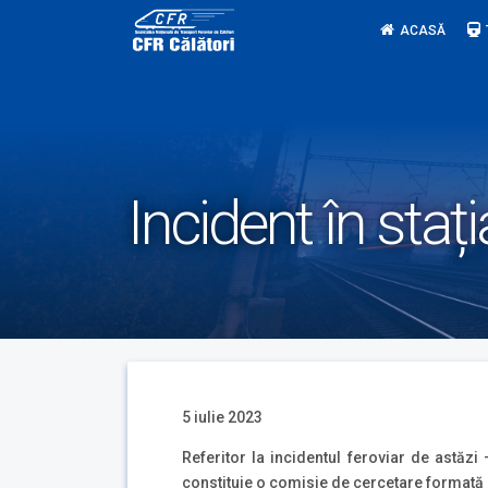
Skip
ACASĂ
to
content
Incident în staț
5 iulie 2023
Referitor la incidentul feroviar de astăzi
constituie o comisie de cercetare formată 