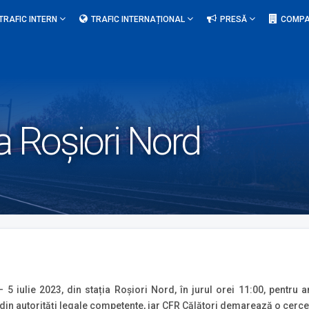
TRAFIC INTERN
TRAFIC INTERNAȚIONAL
PRESĂ
COMPA
ia Roșiori Nord
 – 5 iulie 2023, din stația Roșiori Nord, în jurul orei 11:00, pentru
din autorități legale competente, iar CFR Călători demarează o cerce