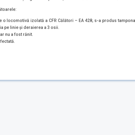
ătoarele:
 o locomotivă izolată a CFR Călători – EA 428, s-a produs tampona
 pe linie și deraierea a 3 osii.
r nu a fost rănit.
afectată.