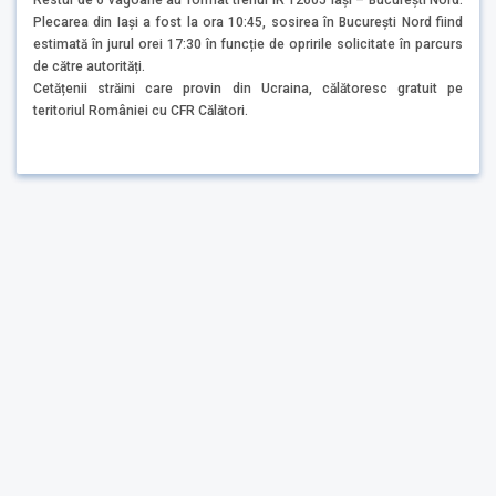
Restul de 6 vagoane au format trenul IR 12605 Iași – București Nord.
Plecarea din Iași a fost la ora 10:45, sosirea în București Nord fiind
estimată în jurul orei 17:30 în funcție de opririle solicitate în parcurs
de către autorități.
Cetățenii străini care provin din Ucraina, călătoresc gratuit pe
teritoriul României cu CFR Călători.