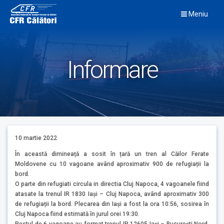
Skip
Meniu
to
content
Informare
10 martie 2022
În această dimineață a sosit în țară un tren al Căilor Ferate
Moldovene cu 10 vagoane având aproximativ 900 de refugiații la
bord.
O parte din refugiati circula in directia Cluj Napoca, 4 vagoanele fiind
atasate la trenul IR 1830 Iași – Cluj Napoca, având aproximativ 300
de refugiații la bord. Plecarea din Iași a fost la ora 10:56, sosirea în
Cluj Napoca fiind estimată în jurul orei 19:30.