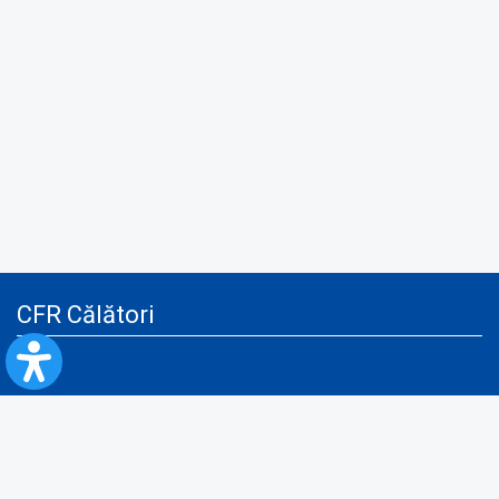
CFR Călători
Blog
Servicii pentru reclamă și publicitate
Politica de Confidenţialitate
Politica de Cookies