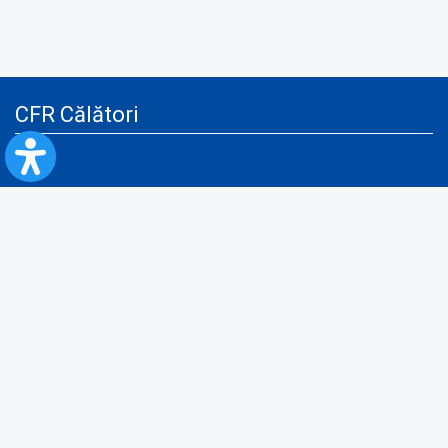
CFR Călători
Blog
Servicii pentru reclamă și publicitate
Politica de Confidenţialitate
Politica de Cookies
Politica monitorizare video/audio-video
Politica de protecție a datelor cu caracter personal
Protocol de colaborare cu Direcția Generală pentru Evidența
Persoanelor de furnizare a unor date din Registrul Național de Evidența
Persoanelor
A.N.P.C.