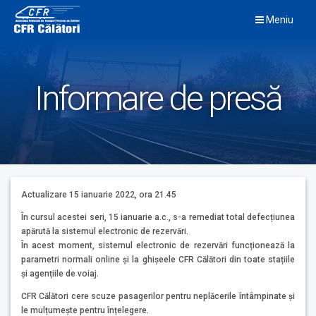
Skip
Meniu
to
content
Informare de presă
Actualizare 15 ianuarie 2022, ora 21.45
În cursul acestei seri, 15 ianuarie a.c., s-a remediat total defecțiunea
apărută la sistemul electronic de rezervări.
În acest moment, sistemul electronic de rezervări funcționează la
parametri normali online și la ghișeele CFR Călători din toate stațiile
și agențiile de voiaj.
CFR Călători cere scuze pasagerilor pentru neplăcerile întâmpinate și
le mulțumește pentru înțelegere.