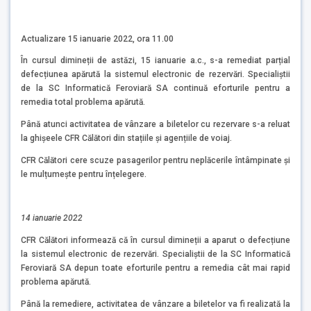
Actualizare 15 ianuarie 2022, ora 11.00
În cursul dimineții de astăzi, 15 ianuarie a.c., s-a remediat parțial
defecțiunea apărută la sistemul electronic de rezervări. Specialiștii
de la SC Informatică Feroviară SA continuă eforturile pentru a
remedia total problema apărută.
Până atunci activitatea de vânzare a biletelor cu rezervare s-a reluat
la ghișeele CFR Călători din stațiile și agențiile de voiaj.
CFR Călători cere scuze pasagerilor pentru neplăcerile întâmpinate și
le mulțumește pentru înțelegere.
14 ianuarie 2022
CFR Călători informează că în cursul dimineții a aparut o defecțiune
la sistemul electronic de rezervări. Specialiștii de la SC Informatică
Feroviară SA depun toate eforturile pentru a remedia cât mai rapid
problema apărută.
Până la remediere, activitatea de vânzare a biletelor va fi realizată la