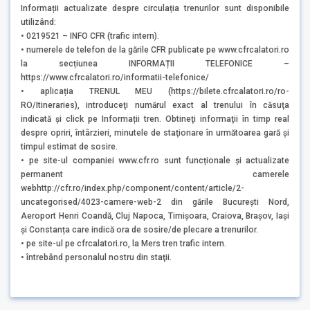
Informații actualizate despre circulația trenurilor sunt disponibile
utilizând:
• 0219521 – INFO CFR (trafic intern).
• numerele de telefon de la gările CFR publicate pe www.cfrcalatori.ro
la secțiunea INFORMAȚII TELEFONICE –
https://www.cfrcalatori.ro/informatii-telefonice/
• aplicația TRENUL MEU (https://bilete.cfrcalatori.ro/ro-
RO/Itineraries), introduceţi numărul exact al trenului în căsuţa
indicată şi click pe Informații tren. Obtineţi informaţii în timp real
despre opriri, întârzieri, minutele de staţionare în următoarea gară şi
timpul estimat de sosire.
• pe site-ul companiei www.cfr.ro sunt funcționale și actualizate
permanent camerele
webhttp://cfr.ro/index.php/component/content/article/2-
uncategorised/4023-camere-web-2 din gările București Nord,
Aeroport Henri Coandă, Cluj Napoca, Timișoara, Craiova, Brașov, Iași
și Constanța care indică ora de sosire/de plecare a trenurilor.
• pe site-ul pe cfrcalatori.ro, la Mers tren trafic intern.
• întrebând personalul nostru din staţii.