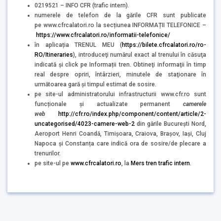
0219521 – INFO CFR (trafic intern).
numerele de telefon de la gările CFR sunt publicate
pe www.cfrcalatori.ro la secțiunea INFORMAȚII TELEFONICE –
https://www.cfrcalatori.ro/informatii-telefonice/
în aplicația TRENUL MEU (
https://bilete.cfrcalatori.ro/ro-
RO/Itineraries
), introduceţi numărul exact al trenului în căsuţa
indicată şi click pe Informații tren. Obtineţi informaţii în timp
real despre opriri, întârzieri, minutele de staţionare în
următoarea gară şi timpul estimat de sosire.
pe site-ul administratorului infrastructurii www.cfr.ro sunt
funcționale și actualizate permanent
camerele
web
http://cfr.ro/index.php/component/content/article/2-
uncategorised/4023-camere-web-2
din gările București Nord,
Aeroport Henri Coandă, Timișoara, Craiova, Brașov, Iași, Cluj
Napoca și Constanța care indică ora de sosire/de plecare a
trenurilor.
pe site-ul pe
www.cfrcalatori.ro
, la
Mers tren trafic intern
.