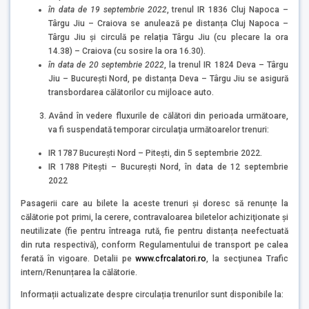
în data de 19 septembrie 2022
, trenul IR 1836 Cluj Napoca –
Târgu Jiu – Craiova se anulează pe distanța Cluj Napoca –
Târgu Jiu și circulă pe relația Târgu Jiu (cu plecare la ora
14.38) – Craiova (cu sosire la ora 16.30).
în data de 20 septembrie 2022
, la trenul IR 1824 Deva – Târgu
Jiu – București Nord, pe distanța Deva – Târgu Jiu se asigură
transbordarea călătorilor cu mijloace auto.
Având în vedere fluxurile de călători din perioada următoare,
va fi suspendată temporar circulaţia următoarelor trenuri:
IR 1787 București Nord – Pitești, din 5 septembrie 2022.
IR 1788 Pitești – Bucureşti Nord, în data de 12 septembrie
2022
Pasagerii care au bilete la aceste trenuri și doresc să renunțe la
călătorie pot primi, la cerere, contravaloarea biletelor achiziţionate şi
neutilizate (fie pentru întreaga rută, fie pentru distanța neefectuată
din ruta respectivă), conform Regulamentului de transport pe calea
ferată în vigoare. Detalii pe
www.cfrcalatori.ro
, la secţiunea Trafic
intern/Renunțarea la călătorie.
Informații actualizate despre circulația trenurilor sunt disponibile la: