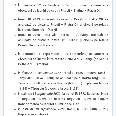
În perioada 12 septembrie – 14 octombrie, ca urmare a
efectuării de lucrări pe secția Pitești – Slatina – Piatra Olt:
trenul IR 9023 București Basarab – Pitești – Piatra Olt se
anulează pe distanța Pitești – Piatra Olt și circulă pe relația
București Basarab – Pitești.
trenul IR 9028 Piatra Olt – Pitești – București Basarab se
anulează pe distanța Piatra Olt – Pitești și circulă pe relația
Pitești- București Basarab.
în perioada 18 septembrie – 20 septembrie, ca urmare a
efectuării de lucrări între stațiile Petroșani și Banița (pe secția
Petroșani – Simeria):
în data de 18 septembrie 2022
, trenul IR 1835 București Nord –
Târgu Jiu – Deva – Teiuș se anulează pe distanța Târgu Jiu –
Teiuș și circulă pe relația București Nord (cu plecare la ora
16.36) – Târgu Jiu (cu sosire la ora 21.53).
în data de 19 septembrie 2022
, la trenul IR 1823 București Nord
– Târgu Jiu – Deva, pe distanța Târgu Jiu – Deva se asigură
transbordarea călătorilor cu mijloace auto.
în data de 19 septembrie 2022
, trenul R 3081 Teiuș – Cluj
Napoca se anulează.