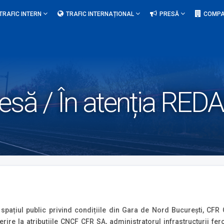
TRAFIC INTERN
TRAFIC INTERNAȚIONAL
PRESĂ
COMPA
resă / În atenția RED
 spațiul public privind condițiile din Gara de Nord București, CFR
erire la atribuțiile CNCF CFR SA, administratorul infrastructurii fer