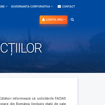
NIE
GUVERNANTA CORPORATIVA
CONTACT
CONTUL MEU
ACȚIILOR
 Călători informează că solicitările FACIAS
oviare din România (inclusiv stații de cale