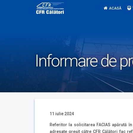
Skip
ACASĂ
to
content
Informare de p
11 iulie 2024
Referitor la solicitarea FACIAS apărută în
adresate greșit către CFR Călători fac ref