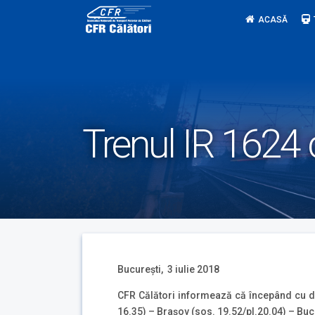
Skip
ACASĂ
to
content
Trenul IR 1624 
Bucureşti, 3 iulie 2018
CFR Călători informează că începând cu data
16.35) – Braşov (sos. 19.52/pl.20.04) – Buc