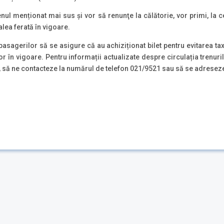
ul menționat mai sus şi vor să renunţe la călătorie, vor primi, la ce
ea ferată în vigoare.
asagerilor să se asigure că au achiziționat bilet pentru evitarea tax
în vigoare. Pentru informații actualizate despre circulația trenuril
, să ne contacteze la numărul de telefon 021/9521 sau să se adreseze 