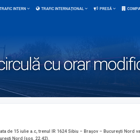
TRAFIC INTERN
TRAFIC INTERNAȚIONAL
PRESĂ
COMPA
circulă cu orar modifi
 de 15 iulie a.c, trenul IR 1624 Sibiu – Braşov – Bucureşti Nord va c
urești Nord (sos. 22.42).