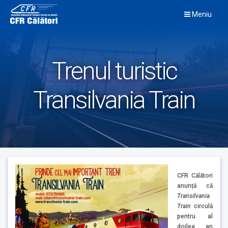
Skip
Meniu
to
content
Trenul turistic
Transilvania Train
CFR Călători
anunță că
Transilvania
Train
circulă
pentru al
doilea an