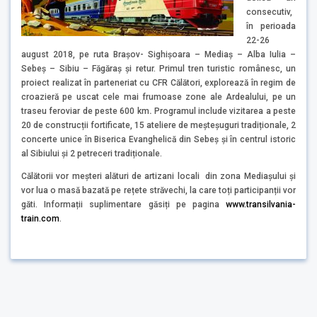
consecutiv,
în perioada
22-26
august 2018, pe ruta Brașov- Sighișoara – Mediaș – Alba Iulia –
Sebeș – Sibiu – Făgăraș și retur. Primul tren turistic românesc, un
proiect realizat în parteneriat cu CFR Călători, explorează în regim de
croazieră pe uscat cele mai frumoase zone ale Ardealului, pe un
traseu feroviar de peste 600 km
.
Programul include vizitarea a peste
20 de construcții fortificate, 15 ateliere de meșteșuguri tradiționale, 2
concerte unice în Biserica Evanghelică din Sebeș și în centrul istoric
al Sibiului și 2 petreceri tradiționale.
Călătorii vor meșteri alături de artizani locali din zona Mediașului și
vor lua o masă bazată pe rețete străvechi, la care toți participanții vor
găti. Informații suplimentare găsiți pe pagina
www.transilvania-
train.com
.