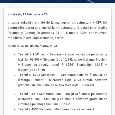
București, 19 februarie 2024
În urma solicitării primite de la managerul infrastructurii – CFR SA
pentru efectuarea unor lucrări la infrastructura feroviară între stațiile
Palanca şi Ghimeş, în perioada 04 – 15 martie 2024, vor interveni
modificări în circulaţia trenurilor, astfel:
In zilele de 04, 05, 06 martie 2024
Trenul IR 1541
Iaşi – Siculeni – Braşov va circula pe distanţa
Iaşi (pl. 06.30) – Siculeni (sos.12.14), iar pe distanţa Siculeni
– Braşov va circula trenul
IR 12541
Siculeni(pl. 13.18) –
Braşov (sos.15.10).
Trenul R 5203
Mărăşeşti – Miercurea Ciuc va fi anulat pe
distanța Siculeni – Miercurea Ciuc și va circula conform
graficului de circulație pe relația Mărăşeşti – Siculeni.
Trenul R 5211
Miercurea Ciuc – Onești va fi anulat pe distanța
Miercurea Ciuc – Siculeni și va circula conform graficului de
circulație pe relația Siculeni – Onești.
Trenul R 4520
Siculeni – Miercurea Ciuc se anulează.