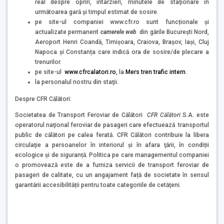
real despre opriri, întârzieri, minutele de staţionare în
următoarea gară şi timpul estimat de sosire.
pe site-ul companiei www.cfr.ro sunt funcționale și
actualizate permanent
camerele web
din gările București Nord,
Aeroport Henri Coandă, Timișoara, Craiova, Brașov, Iași, Cluj
Napoca și Constanța care indică ora de sosire/de plecare a
trenurilor.
pe site-ul
www.cfrcalatori.ro
, la
Mers tren trafic intern
.
la personalul nostru din staţii.
Despre CFR Călători:
Societatea de Transport Feroviar de Călători
CFR Călători
S.A. este
operatorul naţional feroviar de pasageri care efectuează transportul
public de călători pe calea ferată. CFR Călători contribuie la libera
circulaţie a persoanelor în interiorul şi în afara ţării, în condiții
ecologice și de siguranță. Politica pe care managementul companiei
o promovează este de a furniza servicii de transport feroviar de
pasageri de calitate, cu un angajament față de societate în sensul
garantării accesibilității pentru toate categoriile de cetăţeni.