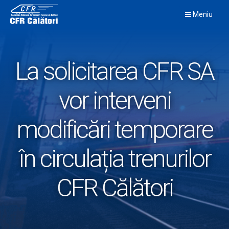
Skip
Meniu
to
content
La solicitarea CFR SA
vor interveni
modificări temporare
în circulația trenurilor
CFR Călători