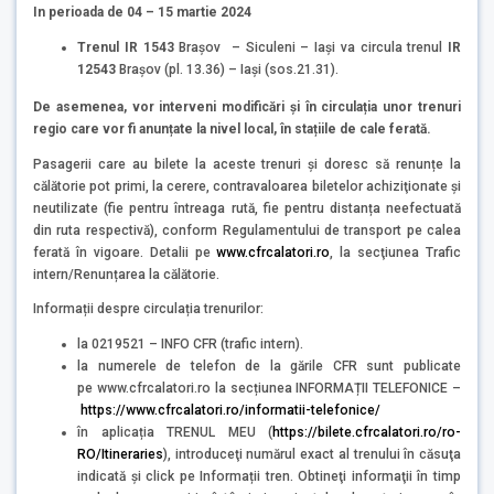
In perioada de 04 – 15 martie 2024
Trenul IR 1543
Brașov – Siculeni – Iași va circula trenul
IR
12543
Brașov (pl. 13.36) – Iași (sos.21.31).
De asemenea, vor interveni modificări și în circulația unor trenuri
regio care vor fi anunțate la nivel local, în stațiile de cale ferată.
Pasagerii care au bilete la aceste trenuri și doresc să renunțe la
călătorie pot primi, la cerere, contravaloarea biletelor achiziţionate şi
neutilizate (fie pentru întreaga rută, fie pentru distanța neefectuată
din ruta respectivă), conform Regulamentului de transport pe calea
ferată în vigoare. Detalii pe
www.cfrcalatori.ro
, la secţiunea Trafic
intern/Renunțarea la călătorie.
Informații despre circulația trenurilor:
la 0219521 – INFO CFR (trafic intern).
la numerele de telefon de la gările CFR sunt publicate
pe www.cfrcalatori.ro la secțiunea INFORMAȚII TELEFONICE –
https://www.cfrcalatori.ro/informatii-telefonice/
în aplicația TRENUL MEU (
https://bilete.cfrcalatori.ro/ro-
RO/Itineraries
), introduceţi numărul exact al trenului în căsuţa
indicată şi click pe Informații tren. Obtineţi informaţii în timp