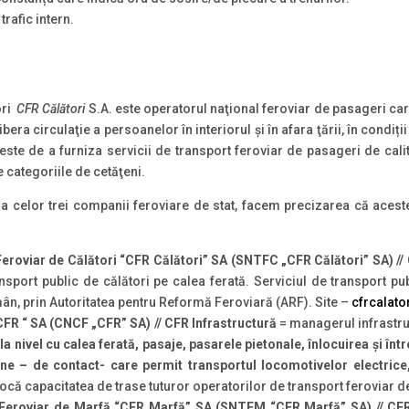
 trafic intern.
ori
CFR Călători
S.A. este operatorul naţional feroviar de pasageri ca
ibera circulaţie a persoanelor în interiorul şi în afara ţării, în condiț
 de a furniza servicii de transport feroviar de pasageri de calita
e categoriile de cetăţeni.
a celor trei companii feroviare de stat, facem precizarea că acestea
eroviar de Călători “CFR Călători” SA (SNTFC „CFR Călători” SA) //
port public de călători pe calea ferată. Serviciul de transport pu
omân, prin Autoritatea pentru Reformă Feroviară (ARF). Site –
cfrcalato
FR “ SA (CNCF „CFR” SA) // CFR Infrastructură
= managerul infrastru
la nivel cu calea ferată, pasaje, pasarele pietonale, înlocuirea şi într
iune – de contact- care permit transportul locomotivelor electrice
alocă capacitatea de trase tuturor operatorilor de transport feroviar de
 Feroviar de Marfă “CFR Marfă” SA (SNTFM “CFR Marfă” SA) // CF