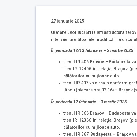
27 ianuarie 2025
Urmare unor lucrări la infrastructura ferovi
interveni următoarele modificări în circulați
În perioada 12/13 februarie – 2 martie 2025
trenul IR 406 Braşov – Budapesta va 
tren IR 12406 în relaţia Braşov (pl
călătorilor cu mijloace auto.
trenul IR 407 va circula conform grafi
Jibou (plecare ora 03.16) – Braşov (s
În perioada 12 februarie – 3 martie 2025
trenul IR 366 Brașov – Budapesta va 
tren IR 12366 în relaţia Braşov (pl
călătorilor cu mijloace auto.
trenul IR 367 Budapesta – Braşov va 