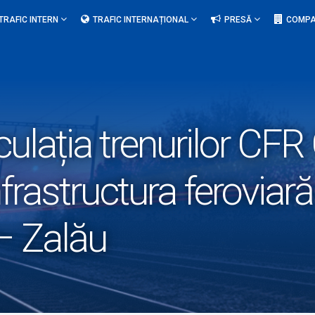
TRAFIC INTERN
TRAFIC INTERNAȚIONAL
PRESĂ
COMPA
rculația trenurilor CF
nfrastructura feroviară 
– Zalău