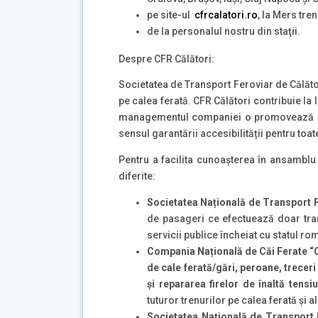
pe site-ul
cfrcalatori.ro
, la Mers tren
de la personalul nostru din staţii.
Despre CFR Călători:
Societatea de Transport Feroviar de Călăt
pe calea ferată. CFR Călători contribuie la l
managementul companiei o promovează este
sensul garantării accesibilității pentru toat
Pentru a facilita cunoaşterea în ansamblu 
diferite:
Societatea Națională de Transport F
de pasageri ce efectuează doar trans
servicii publice încheiat cu statul r
Compania Națională de Căi Ferate “C
de cale ferată/gări, peroane, treceri 
şi repararea firelor de înaltă tens
tuturor trenurilor pe calea ferată și 
Societatea Națională de Transport