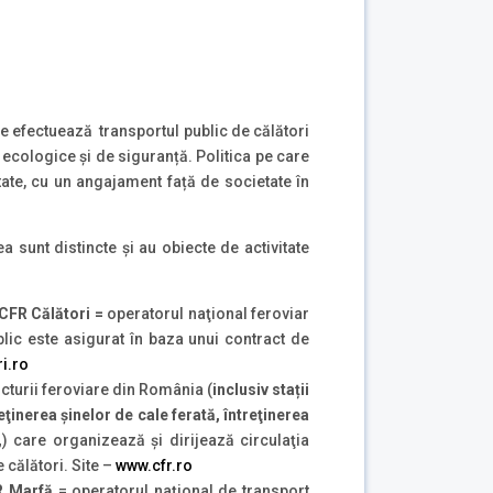
re efectuează transportul public de călători
ii ecologice și de siguranță. Politica pe care
te, cu un angajament față de societate în
 sunt distincte şi au obiecte de activitate
 CFR Călători =
operatorul naţional feroviar
blic este asigurat în baza unui contract de
ri.ro
cturii feroviare din România (
inclusiv stații
eţinerea şinelor de cale ferată, întreţinerea
,
) care organizează şi dirijează circulaţia
 călători. Site –
www.cfr.ro
R Marfă
= operatorul naţional de transport