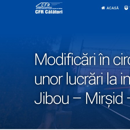
Skip
ACASĂ
to
content
Modificări în ci
unor lucrări la i
Jibou – Mirşid 