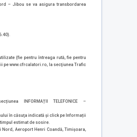
 Nord – Jibou se va asigura transbordarea
6.40).
ilizate (fie pentru întreaga rută, fie pentru
i pe www.cfrcalatori.ro, la secţiunea Trafic
cțiunea INFORMAȚII TELEFONICE –
ului în căsuţa indicată şi click pe Informații
i timpul estimat de sosire.
i Nord, Aeroport Henri Coandă, Timișoara,