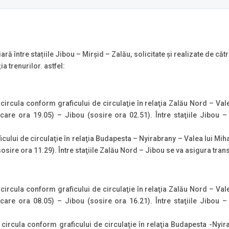
ară între stațiile Jibou – Mirşid – Zalău, solicitate și realizate de c
a trenurilor. astfel:
circula conform graficului de circulaţie în relaţia Zalău Nord – Val
ecare ora 19.05) – Jibou (sosire ora 02.51). Între staţiile Jibou
cului de circulaţie în relaţia Budapesta – Nyirabrany – Valea lui Miha
osire ora 11.29). Între staţiile Zalău Nord – Jibou se va asigura tra
circula conform graficului de circulaţie în relaţia Zalău Nord – Val
ecare ora 08.05) – Jibou (sosire ora 16.21). Între staţiile Jibou
circula conform graficului de circulaţie în relaţia Budapesta -Nyir