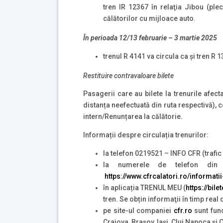
tren IR 12367 în relaţia Jibou (ple
călătorilor cu mijloace auto.
În perioada 12/13 februarie – 3 martie 2025
trenul R 4141 va circula ca şi tren R 
Restituire contravaloare bilete
Pasagerii care au bilete la trenurile afecta
distanța neefectuată din ruta respectivă), 
intern/Renunțarea la călătorie.
Informații despre circulația trenurilor:
la telefon 0219521 – INFO CFR (trafic 
la numerele de telefon din
https://www.cfrcalatori.ro/informatii
în aplicația TRENUL MEU (
https://bile
tren. Se obțin informaţii în timp real
pe site-ul companiei
cfr.ro
sunt func
Craiova, Brașov, Iași, Cluj Napoca și