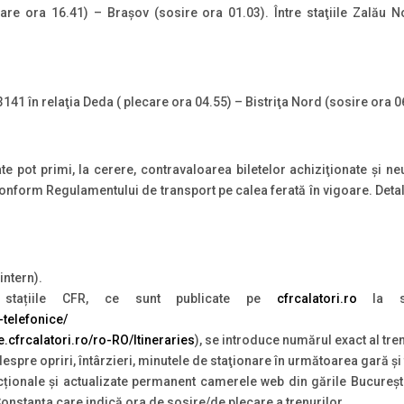
care ora 16.41) – Braşov (sosire ora 01.03). Între staţiile Zalău
13141 în relaţia Deda ( plecare ora 04.55) – Bistriţa Nord (sosire ora 0
te pot primi, la cerere, contravaloarea biletelor achiziţionate şi neut
conform Regulamentului de transport pe calea ferată în vigoare. Detali
intern).
 stațiile CFR, ce sunt publicate pe
cfrcalatori.ro
la se
-telefonice/
te.cfrcalatori.ro/ro-RO/Itineraries
), se introduce numărul exact al tren
 despre opriri, întârzieri, minutele de staţionare în următoarea gară ş
ționale și actualizate permanent camerele web din gările Bucureșt
 Constanța care indică ora de sosire/de plecare a trenurilor.