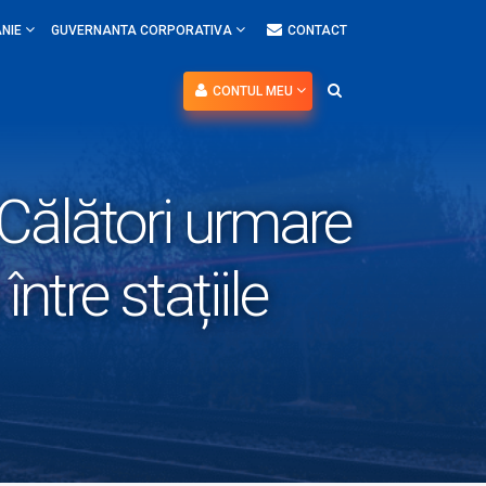
NIE
GUVERNANTA CORPORATIVA
CONTACT
CONTUL MEU
R Călători urmare
între stațiile