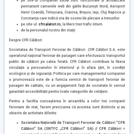
pe site-ul companiei
cfr.ro
sunt funcționale și actualizate
permanent camerele web din gările București Nord, Aeroport
Henri Coandă, Timișoara, Craiova, Brașov, Iași, Cluj Napoca și
Constanța care indică ora de sosire/de plecare a trenurilor.
pe site-ul
cfrcalatori.ro
, la Mers tren trafic intern.
de la personalul nostru din staţii.
Despre CFR Călători:
Societatea de Transport Feroviar de Călători
CFR Călători
S.A. este
operatorul naţional feroviar de pasageri care efectuează transportul
public de călători pe calea ferată. CFR Călători contribuie la libera
circulaţie a persoanelor în interiorul şi în afara ţării, în condiții
ecologice și de siguranță. Politica pe care managementul companiei
o promovează este de a furniza servicii de transport feroviar de
pasageri de calitate, cu un angajament față de societate în sensul
garantării accesibilității pentru toate categoriile de cetăţeni.
Pentru a facilita cunoaşterea în ansamblu a celor trei companii
feroviare de stat, facem precizarea că acestea sunt distincte şi au
obiecte de activitate diferite:
Societatea Națională de Transport Feroviar de Călători “CFR
Călători” SA (SNTFC „CFR Călători” SA) // CFR Călători =