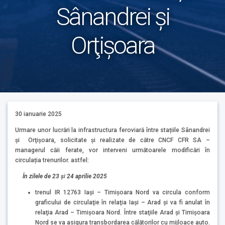
Sânandrei și
Orţişoara
30 ianuarie 2025
Urmare unor lucrări la infrastructura feroviară între stațiile Sânandrei
și Orţişoara, solicitate și realizate de către CNCF CFR SA –
managerul căii ferate, vor interveni următoarele modificări în
circulația trenurilor. astfel:
În zilele de
23 ş
i
24 aprilie 2025
trenul IR 12763 Iași – Timișoara Nord va circula conform
graficului de circulaţie în relaţia Iaşi – Arad şi va fi anulat în
relaţia Arad – Timişoara Nord. Între staţiile Arad şi Timişoara
Nord se va asigura transbordarea călătorilor cu mijloace auto.