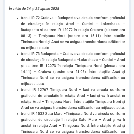
În zilele de
24 ş
i
25 aprilie 2025
trenul IR 72 Craiova – Budapesta va circula conform graficului
de circulaţie în relaţia Arad – Curtici – Lokoshaza –
Budapesta şi ca tren IR 12072 în relaţia Craiova (plecare ora
08.13) – Timişoara Nord (sosire ora 15.11). Între staţiile
Timişoara Nord şi Arad se va asigura transbordarea călătorilor
cu mijloace auto.
trenul IR 73 Budapesta – Craiova va circula conform graficului
de circulaţie în relaţia Budapesta –Lokoshaza – Curtici – Arad
şi ca tren IR 12073 în relaţia Timişoara Nord (plecare ora
14.11) – Craiova (sosire ora 21.03). Între staţiile Arad şi
Timişoara Nord se va asigura transbordarea călătorilor cu
mijloace auto.
trenul IR 12767 Timişoara Nord – Iaşi va circula conform
graficului de circulaţie în relaţia Arad – Iaşi şi va fi anulat în
relaţia Arad – Timişoara Nord. Între staţiile Timişoara Nord şi
Arad se va asigura transbordarea călătorilor cu mijloace auto.
trenul IR 1532 Satu Mare –Timișoara Nord va circula conform
graficului de circulaţie în relaţia Satu Mare – Arad şi va fi
anulat în relaţia Arad – Timişoara Nord. Între staţiile Arad şi
Timişoara Nord se va asigura transbordarea călătorilor cu