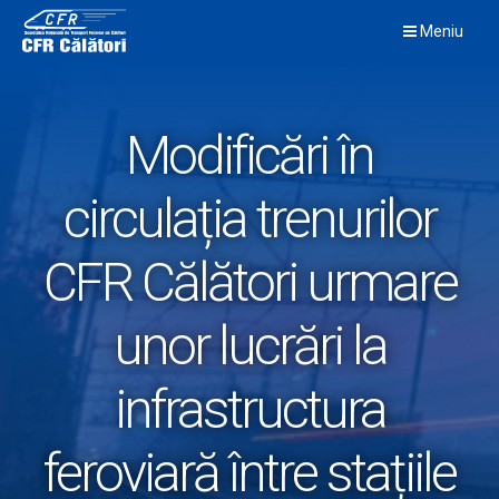
Skip
Meniu
to
content
Modificări în
circulația trenurilor
CFR Călători urmare
unor lucrări la
infrastructura
feroviară între stațiile