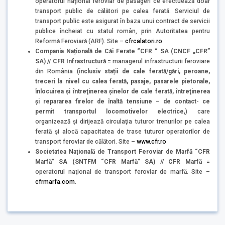
operatorul naţional feroviar de pasageri ce efectuează doar
transport public de călători pe calea ferată. Serviciul de
transport public este asigurat în baza unui contract de servicii
publice încheiat cu statul român, prin Autoritatea pentru
Reformă Feroviară (ARF). Site –
cfrcalatori.ro
Compania Națională de Căi Ferate “CFR “ SA (CNCF „CFR”
SA) // CFR Infrastructură
= managerul infrastructurii feroviare
din România (
inclusiv stații de cale ferată/gări, peroane,
treceri la nivel cu calea ferată, pasaje, pasarele pietonale,
înlocuirea şi întreţinerea şinelor de cale ferată, întreţinerea
şi repararea firelor de înaltă tensiune – de contact- ce
permit transportul locomotivelor electrice,
) care
organizează şi dirijează circulaţia tuturor trenurilor pe calea
ferată și alocă capacitatea de trase tuturor operatorilor de
transport feroviar de călători. Site –
www.cfr.ro
Societatea Națională de Transport Feroviar de Marfă “CFR
Marfă” SA (SNTFM “CFR Marfă” SA) // CFR Marfă
=
operatorul naţional de transport feroviar de marfă. Site –
cfrmarfa.com
.