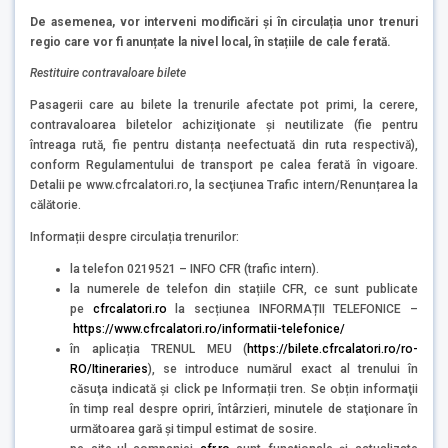
De asemenea, vor interveni modificări și în circulația unor trenuri
regio care vor fi anunțate la nivel local, în stațiile de cale ferată.
Restituire contravaloare bilete
Pasagerii care au bilete la trenurile afectate pot primi, la cerere,
contravaloarea biletelor achiziţionate şi neutilizate (fie pentru
întreaga rută, fie pentru distanța neefectuată din ruta respectivă),
conform Regulamentului de transport pe calea ferată în vigoare.
Detalii pe www.cfrcalatori.ro, la secţiunea Trafic intern/Renunțarea la
călătorie.
Informații despre circulația trenurilor:
la telefon 0219521 – INFO CFR (trafic intern).
la numerele de telefon din stațiile CFR, ce sunt publicate
pe
cfrcalatori.ro
la secțiunea INFORMAȚII TELEFONICE –
https://www.cfrcalatori.ro/informatii-telefonice/
în aplicația TRENUL MEU (
https://bilete.cfrcalatori.ro/ro-
RO/Itineraries
), se introduce numărul exact al trenului în
căsuţa indicată şi click pe Informații tren. Se obțin informaţii
în timp real despre opriri, întârzieri, minutele de staţionare în
următoarea gară şi timpul estimat de sosire.