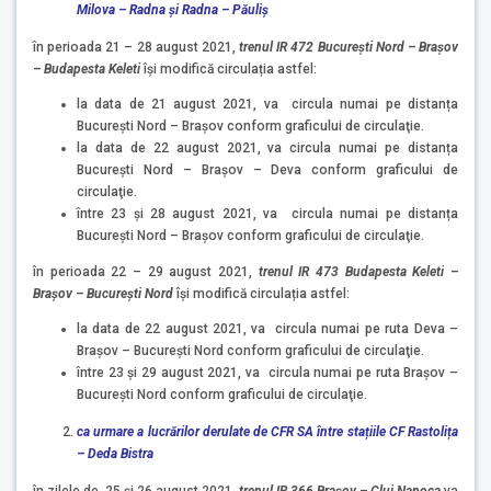
Milova – Radna și Radna – Păuliș
în perioada 21 – 28 august 2021,
trenul IR 472
București Nord – Brașov
– Budapesta Keleti
își modifică circulația astfel:
la data de 21 august 2021, va circula numai pe distanța
București Nord – Brașov conform graficului de circulaţie.
la data de 22 august 2021, va circula numai pe distanța
București Nord – Brașov – Deva conform graficului de
circulaţie.
între 23 și 28 august 2021, va circula numai pe distanța
București Nord – Brașov conform graficului de circulaţie.
în perioada 22 – 29 august 2021,
trenul IR 473
Budapesta Keleti –
Brașov – București Nord
își modifică circulația astfel:
la data de 22 august 2021, va circula numai pe ruta Deva –
Brașov – București Nord conform graficului de circulaţie.
între 23 și 29 august 2021, va circula numai pe ruta Brașov –
București Nord conform graficului de circulaţie.
ca urmare a lucrărilor derulate de CFR SA între stațiile CF
Rastolița
– Deda Bistra
în zilele de 25 și 26 august 2021,
trenul IR 366 Brașov – Cluj Napoca
va