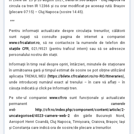
circula ca tren IR 12366 și cu orar modificat pe aceeași rută: Brașov
(plecare 07:15) – Cluj Napoca (sosire 14:45).
***
Pentru informații actualizate despre circulația trenurilor, călătorii
sunt rugați să consulte pagina de internet a companiei
www.cfrcalatori.ro
, să ne contacteze la numerele de telefon din
stațiile CFR
, 021/9521 (pentru traficul intern) sau să se adreseze
personalului nostru din stații.
Informaţii în timp real despre opriri, întârzieri, minutele de staţionare
în următoarea gară şi timpul estimat de sosire se pot obține utilizând
aplicația TRENUL MEU (
https://bilete.cfrcalatori.ro/ro-RO/Itineraries
),
unde introduceţi numărul exact al trenului – în care vă aflați – în
căsuţa indicată şi click pe Informații tren.
Pe site-ul companiei
www.cfr.ro
sunt funcționale și actualizate
permanent
camerele
web
http://cfr.ro/index.php/component/content/article/2-
uncategorised/4023-camere-web-2
din gările București Nord,
Aeroport Henri Coandă, Cluj Napoca, Timișoara, Craiova, Brașov, Iași
și Constanța care indică ora de sosire/de plecare a trenurilor.