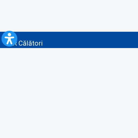
CFR Călători
Blog
Servicii pentru reclamă și publicitate
Politica de Confidenţialitate
Politica de Cookies
Politica monitorizare video/audio-video
Politica de protecție a datelor cu caracter personal
Protocol de colaborare cu Direcția Generală pentru Evidența
Persoanelor de furnizare a unor date din Registrul Național de Evidența
Persoanelor