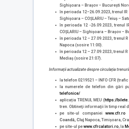
Sighișoara – Brașov – București Nord
în perioada 12–26.09.2023, trenul IR
Sighișoara – COȘLARIU – Teiuș – Satu
în perioada 12 -26.09.2023, trenul 
COȘLARIU – Sighișoara – Brașov – Bu
în perioada 12 – 27.09.2023, trenul 
Napoca (sosire 11:00).
în perioada 12 – 27.09.2023, trenul 
Mediaș (sosire 21:07).
Informații actualizate despre circulația trenuri
la telefon 0219521 – INFO CFR (trafic 
la numerele de telefon din gări p
telefonice/
aplicația TRENUL MEU (
https://bilet
tren. Obtineţi informaţii în timp real
pe site-ul companiei
www.cfr.ro
s
Coandă, Cluj
Napoca, Timișoara, Craio
pe site-ul pe
www.cfrcalatori.ro
, la
Me