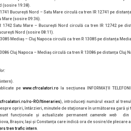
 (sosire 19:38).
 1741 București Nord – Satu Mare circulă ca tren IR 12741 pe distanț
 Mare (sosire 09:36).
IR 1742 Satu Mare – București Nord circulă ca tren IR 12742 pe dis
curești Nord (sosire 08:11).
R 3085 Mediaș – Cluj Napoca circulă ca tren R 13085 pe distanța Media
R 3086 Cluj Napoca – Mediaș circulă ca tren R 13086 pe distanța Cluj 
lor:
intern).
ublicate pe
www.cfrcalatori.ro
la secțiunea INFORMAȚII TELEFON
e.cfrcalatori.ro/ro-RO/Itineraries
), introduceţi numărul exact al trenu
 despre opriri, întârzieri, minutele de staţionare în următoarea gară şi
unt funcționale și actualizate permanent
camerele web
din 
va, Brașov, Iași și Constanța care indică ora de sosire/de plecare a 
rs tren trafic intern
.