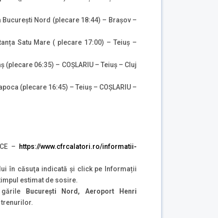
a București Nord (plecare 18:44) – Brașov –
tanța Satu Mare ( plecare 17:00) – Teiuș –
ș (plecare 06:35) – COȘLARIU – Teiuș – Cluj
Napoca (plecare 16:45) – Teiuș – COȘLARIU –
ICE –
https://www.cfrcalatori.ro/informatii-
lui în căsuţa indicată şi click pe Informații
 timpul estimat de sosire.
gările
București Nord, Aeroport Henri
trenurilor.