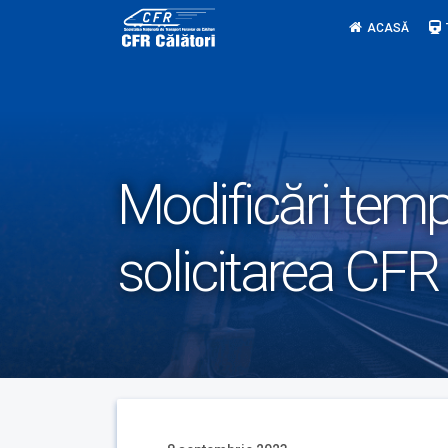
Skip
ACASĂ
to
content
Modificări tempo
solicitarea CFR