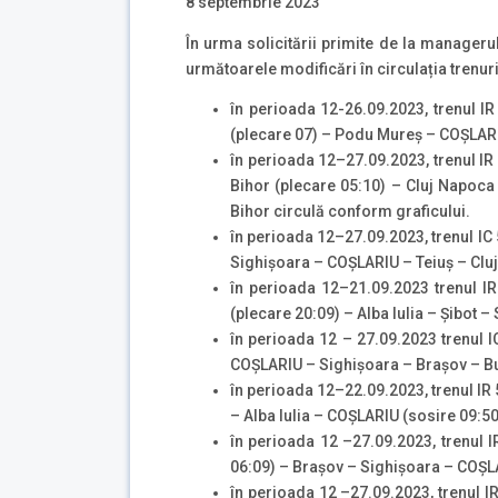
8 septembrie 2023
În urma solicitării primite de la managerul
următoarele modificări în circulația trenuri
în perioada 12-26.09.2023, trenul I
(plecare 07) – Podu Mureș – COȘLARIU
în perioada 12–27.09.2023, trenul IR
Bihor (plecare 05:10) – Cluj Napoca
Bihor circulă conform graficului.
în perioada 12–27.09.2023, trenul IC
Sighișoara – COȘLARIU – Teiuș – Cluj
în perioada 12–21.09.2023 trenul I
(plecare 20:09) – Alba Iulia – Șibot 
în perioada 12 – 27.09.2023 trenul I
COȘLARIU – Sighișoara – Brașov – Bu
în perioada 12–22.09.2023, trenul IR
– Alba Iulia – COȘLARIU (sosire 09:50
în perioada 12 –27.09.2023, trenul 
06:09) – Brașov – Sighișoara – COȘLA
în perioada 12 –27.09.2023, trenul I