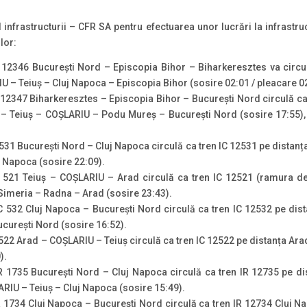
 infrastructurii – CFR SA pentru efectuarea unor lucrări la infrastruct
lor:
R 12346 București Nord – Episcopia Bihor – Biharkeresztes va circu
 – Teiuș – Cluj Napoca – Episcopia Bihor (sosire 02:01 / pleacare 0
 12347 Biharkeresztes – Episcopia Bihor – București Nord circulă c
 – Teiuș – COȘLARIU – Podu Mureș – București Nord (sosire 17:55),
 531 București Nord – Cluj Napoca circulă ca tren IC 12531 pe distanț
 Napoca (sosire 22:09).
R 521 Teiuș – COȘLARIU – Arad circulă ca tren IC 12521 (ramura de
– Simeria – Radna – Arad (sosire 23:43).
C 532 Cluj Napoca – București Nord circulă ca tren IC 12532 pe dis
curești Nord (sosire 16:52).
 522 Arad – COȘLARIU – Teiuș circulă ca tren IC 12522 pe distanța Ara
).
IR 1735 București Nord – Cluj Napoca circulă ca tren IR 12735 pe di
RIU – Teiuș – Cluj Napoca (sosire 15:49).
R 1734 Cluj Napoca – București Nord circulă ca tren IR 12734 Cluj 