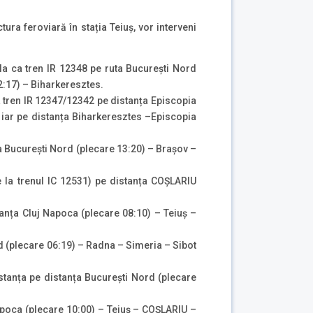
ura feroviară în stația Teiuș, vor interveni
la ca tren IR 12348 pe ruta București Nord
2:17) – Biharkeresztes.
a tren IR 12347/12342 pe distanța Episcopia
 iar pe distanța Biharkeresztes –Episcopia
a București Nord (plecare 13:20) – Brașov –
 la trenul IC 12531) pe distanța COȘLARIU
tanța Cluj Napoca (plecare 08:10) – Teiuș –
d (plecare 06:19) – Radna – Simeria – Sibot
stanța pe distanța București Nord (plecare
Napoca (plecare 10:00) – Teiuș – COȘLARIU –