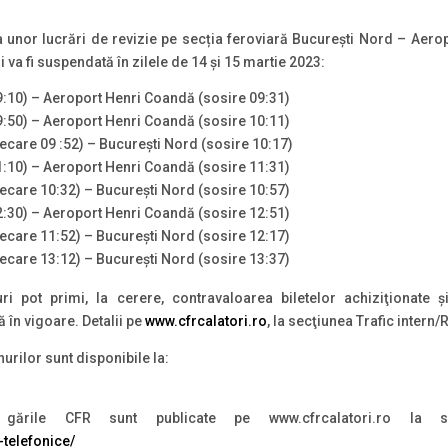
unor lucrări de revizie pe secția feroviară București Nord – Aero
 va fi suspendată în zilele de 14 și 15 martie 2023:
9:10) – Aeroport Henri Coandă (sosire 09:31)
9:50) – Aeroport Henri Coandă (sosire 10:11)
care 09 :52) – București Nord (sosire 10:17)
1:10) – Aeroport Henri Coandă (sosire 11:31)
ecare 10:32) – București Nord (sosire 10:57)
2:30) – Aeroport Henri Coandă (sosire 12:51)
ecare 11:52) – București Nord (sosire 12:17)
ecare 13:12) – București Nord (sosire 13:37)
ri pot primi, la cerere, contravaloarea biletelor achiziţionate ş
 în vigoare. Detalii pe
www.cfrcalatori.ro
, la secţiunea Trafic intern/
nurilor sunt disponibile la:
ările CFR sunt publicate pe www.cfrcalatori.ro la s
-telefonice/