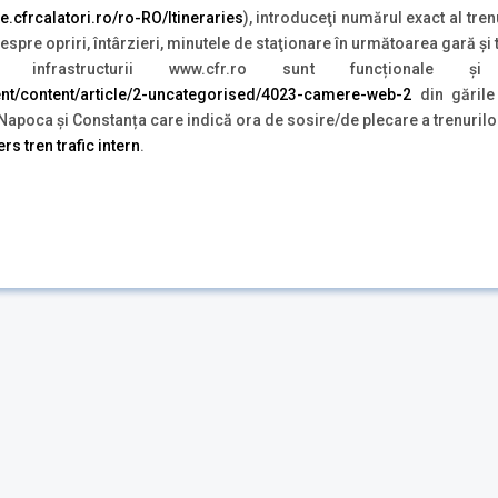
ete.cfrcalatori.ro/ro-RO/Itineraries
), introduceţi numărul exact al tren
 despre opriri, întârzieri, minutele de staţionare în următoarea gară şi
lui infrastructurii www.cfr.ro sunt funcționale 
nent/content/article/2-uncategorised/4023-camere-web-2
din gările
j Napoca și Constanța care indică ora de sosire/de plecare a trenurilo
rs tren trafic intern
.