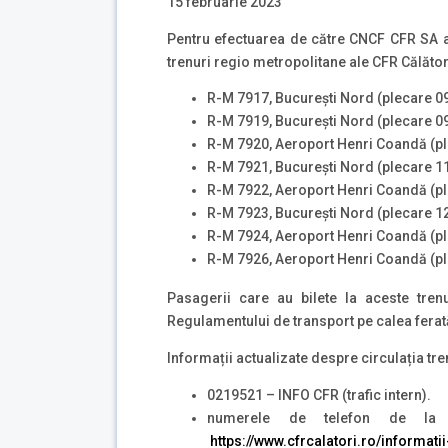
15 februarie 2023
Pentru efectuarea de către CNCF CFR SA a 
trenuri regio metropolitane ale CFR Călători
R-M 7917, București Nord (plecare 0
R-M 7919, București Nord (plecare 0
R-M 7920, Aeroport Henri Coandă (ple
R-M 7921, București Nord (plecare 1
R-M 7922, Aeroport Henri Coandă (pl
R-M 7923, București Nord (plecare 1
R-M 7924, Aeroport Henri Coandă (pl
R-M 7926, Aeroport Henri Coandă (pl
Pasagerii care au bilete la aceste trenu
Regulamentului de transport pe calea ferată
Informații actualizate despre circulația tre
0219521 – INFO CFR (trafic intern).
numerele de telefon de la g
https://www.cfrcalatori.ro/informatii