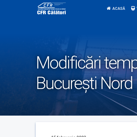
Skip
ACASĂ
to
content
Modificări tempo
București Nord 