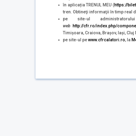
în aplicația TRENUL MEU (
https://bil
tren. Obtineţi informaţii în timp real
pe site-ul administratoru
web
http://cfr.ro/index.php/compo
Timișoara, Craiova, Brașov, Iași, Clu
pe site-ul pe
www.cfrcalatori.ro
, la
Me