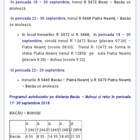
-în perioada 18 – 30 septembrie,
trenul
R 5472 Bicaz – Bacău
se
anulează.
-în perioada 22– 30 septembrie,
trenul
R 5468 Piatra Neamţ – Bacău
se anulează.
în locul trenurilor R 5472 si R 5468,
în perioada 18 – 30
septembrie
, circulă trenul R 12472 Bicaz (plecare 07:26) –
Piatra Neamţ (sosire 08:03). Trenul R 12472 va forma în
statia Piatra Neamţ trenul R 12858 pe suta Piatra Neamţ
(plecare 8:30) – Buhuşi (sosire 9:22).
-în perioada 22– 29 septembrie
trenurile
R 5469 Bacău – Piatra Neamţ
şi
R 5470 Piatra Neamţ
– Bacău
se anulează.
Programul autobuzelor pe distanța Bacău – Buhuşi și retur în perioada
17- 30 septembrie 2018
BACĂU – BUHUŞI
A
A
A
A
A
12461
12463
12465
12481
12859
Bacău
4:55
8:35
14:35
18:40
21:55