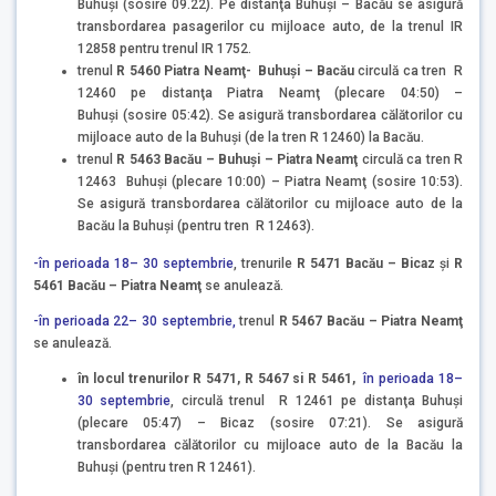
Buhuşi (sosire 09.22). Pe distanţa Buhuşi – Bacău se asigură
transbordarea pasagerilor cu mijloace auto, de la trenul IR
12858 pentru trenul IR 1752.
trenul
R 5460 Piatra Neamţ- Buhuşi – Bacău
circulă ca tren R
12460 pe distanţa Piatra Neamţ (plecare 04:50) –
Buhuşi (sosire 05:42). Se asigură transbordarea călătorilor cu
mijloace auto de la Buhuşi (de la tren R 12460) la Bacău.
trenul
R 5463 Bacău – Buhuşi – Piatra Neamţ
circulă ca tren R
12463 Buhuşi (plecare 10:00) – Piatra Neamţ (sosire 10:53).
Se asigură transbordarea călătorilor cu mijloace auto de la
Bacău la Buhuşi (pentru tren R 12463).
-în perioada 18– 30 septembrie
, trenurile
R 5471 Bacău – Bicaz
şi
R
5461 Bacău – Piatra Neamţ
se anulează.
-în perioada 22– 30 septembrie,
trenul
R 5467 Bacău – Piatra Neamţ
se anulează.
în locul trenurilor R 5471, R 5467 si R 5461,
în perioada 18–
30 septembrie
, circulă trenul R 12461 pe distanţa Buhuşi
(plecare 05:47) – Bicaz (sosire 07:21). Se asigură
transbordarea călătorilor cu mijloace auto de la Bacău la
Buhuşi (pentru tren R 12461).