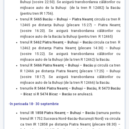
Buhuşi (sosire 22:50). Se asigură transbordarea călătorilor cu
mijloace auto de la Buhuşi (de la tren R 12482) la Bacău
(pentru tren IR 1756).
trenul
R 5465 Bacău – Buhuşi – Piatra Neamţ
circulă ca tren R
12465 pe distanţa Buhuşi (plecare 15:27) – Piatra Neamţ
(sosire 16:20). Se asigură transbordarea călătorilor cu
mijloace auto de la Bacău la Buhuşi (pentru tren R 12465)
trenul
R 5462 Piatra Neamţ – Buhuşi – Bacău
circula ca tren R
12462 pe distanţa Piatra Neamţ (plecare 14:30) – Buhuşi
(sosire 15:22). Se asigură transbordarea călătorilor cu
mijloace auto de la Buhuşi (de la tren R 12462) la Bacău.
trenul
R 5466 Piatra Neamţ – Buhuşi – Bacău
şi circulă ca tren
R 12466 pe distanţa Piatra Neamţ (plecare 17:25) – Buhuşi
(sosire 18:17). Se asigură transbordarea călătorilor cu
mijloace auto de la Buhuşi (de la tren R 12466) la Bacău.
trenurile
R 5464 Piatra Neamţ – Buhuşi – Bacău
,
R 5473 Bacău
– Bicaz si R 5474 Bicaz – Bacău
se anulează.
-în perioada 18- 30 septembrie
trenul
IR 1858 Piatra Neamţ – Buhuşi – Bacău
(ramura pentru
trenul IR 1752 Suceava Nord-Bacău-Bucureşti Nord) va circula
ca tren IR 12858 pe distanţa Piatra Neamţ (plecare 08.30) –