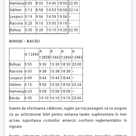
Hameiuș
5:05
8:50
14:45
18:50
22:05
Gârleni
5:13
8:58
14:53
18:58
22:14
Lespezi
5:19
9:04
14:59
19:04
–
Racova
5:25
9:10
15:05
19:10
–
Buhuşi
5:35
9:20
15:15
19:20
22:35
BUHUŞI – BACĂU
A
A
A
A
A 12460
12858
12462
12466
12482
Buhuşi
5:55
9:30
15:30
18:30
23:00
Racova
6:03
9:38
15:38
18:38
–
Lespezi
6:09
9:44
15:44
18:44
–
Gârleni
6:15
9:50
15:50
18:50
23:24
Hameiuș
6:23
9:58
15:58
18:58
–
Bacău
6:35
10:10
16:10
19:10
23:40
Înainte de efectuarea călătoriei, rugăm pe toți pasagerii să se asigure
că au achiziționat bilet pentru evitarea taxării suplimentare în tren
și/sau suportarea costurilor amenzii conform reglementărilor în
vigoare.