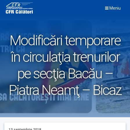
Skip
Meniu
to
content
Modificări temporare
în circulaţia trenurilor
pe secţia Bacău –
Piatra Neamţ – Bicaz
13 septembrie 2018