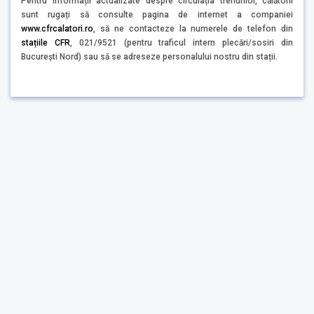
Pentru informații actualizate despre circulația trenurilor, călătorii
sunt rugați să consulte pagina de internet a companiei
www.cfrcalatori.ro
, să ne contacteze la numerele de telefon din
stațiile CFR
, 021/9521 (pentru traficul intern plecări/sosiri din
Bucureşti Nord) sau să se adreseze personalului nostru din stații.