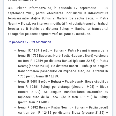
CFR Călători informează că, în perioada 17 septembrie – 30
septembrie 2018, pentru efectuarea unor lucrări la infrastructura
feroivară între staţiile Buhuşi şi Gârleni (pe secţia Bacău – Piatra
Neamţ – Bicaz), vor interveni modificări în circulaţia trenurilor: traficul
feroviar va fi închis pe distanţa Buhuşi – Bacău, iar transportul
pasagerilor pe acest segment va fi asigurat cu autobuze.
-în perioada 17– 29 septembrie
trenul
IR 1859 Bacău – Buhuşi – Piatra Neamţ
(ramura de la
trenul IR 1755 Bucureşti Nord-Bacău-Suceava Nord) va circula
ca tren IR 12859 pe distanţa Buhuşi (plecare 22.55) – Piatra
Neamţ (sosire 23.35). Pe distanţa Bacău – Buhuşi se asigură
transbordarea pasagerilor cu mijloace auto, de la trenul IR
1755 pentru trenul IR 12859.
trenul
R 5481 Bacău – Buhuşi – Pitra Neamt- Bicaz
circulă ca
tren R 12481 Buhuşi pe distanţa (plecare 19:25) – Bicaz
(sosire 21:00). Se asigură transbordarea călătorilor cu
mijloace auto de la Bacău (de la tren IR 1753) la Buhuşi
(pentru tren R 12481).
trenul
R 5482 Bicaz – Piatra Neamţ – Buhuşi – Bacău
circulă
ca tren tren R 12482 pe distanţa Bicaz (plecare 21:32) –