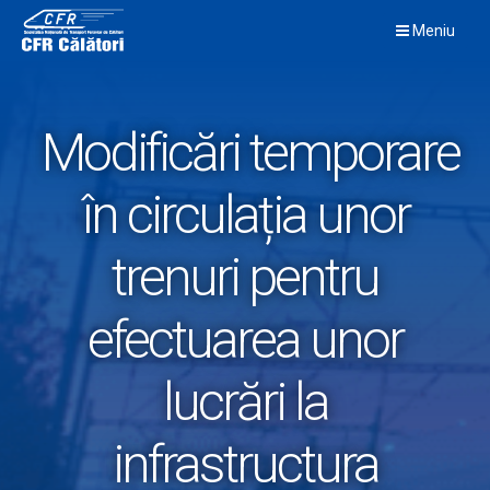
Skip
Meniu
to
content
Modificări temporare
în circulația unor
trenuri pentru
efectuarea unor
lucrări la
infrastructura