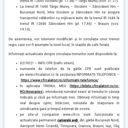
trenul IR 12645 Siculeni (pl. 17.38) – Târgu Mureș (sos. 21.37).
La trenul IR 1646 Târgu Mureș – Siculeni – Sâncrăieni Hm –
București Nord, între Siculeni și Sâncrăieni Hm se asigură
transportul călătorilor cu mijloace auto de la trenul IR 1646 la
trenul IR 12646 Sâncrăieni Hm (pl. 17.46) – Brașov (sos.
19.14).
De asemenea, vor interveni modificări și în circulația unor trenuri
regio care vor fi anunțate la nivel local, în stațiile de cale ferată.
Informații actualizate despre circulația trenurilor sunt disponibile la:
0219521 – INFO CFR (trafic intern).
numerele de telefon de la gările CFR sunt publicate
pe www.cfrcalatori.ro la secțiunea INFORMAȚII TELEFONICE –
https://www.cfrcalatori.ro/informatii-telefonice/
în aplicația TRENUL MEU (
https://bilete.cfrcalatori.ro/ro-
RO/Itineraries
), introduceţi numărul exact al trenului în căsuţa
indicată şi click pe Informații tren. Obtineţi informaţii în timp
real despre opriri, întârzieri, minutele de staţionare în
următoarea gară şi timpul estimat de sosire.
pe site-ul companiei www.cfr.ro sunt funcționale și
actualizate permanent
camerele web
din gările București Nord,
Aeroport Henri Coandă, Timișoara, Craiova, Brașov, Iași, Cluj