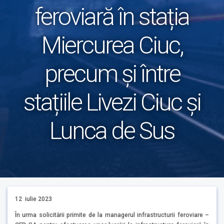
feroviară în stația
Miercurea Ciuc,
precum și între
stațiile Livezi Ciuc și
Lunca de Sus
12 iulie 2023
În urma solicitării primite de la managerul infrastructurii feroviare –