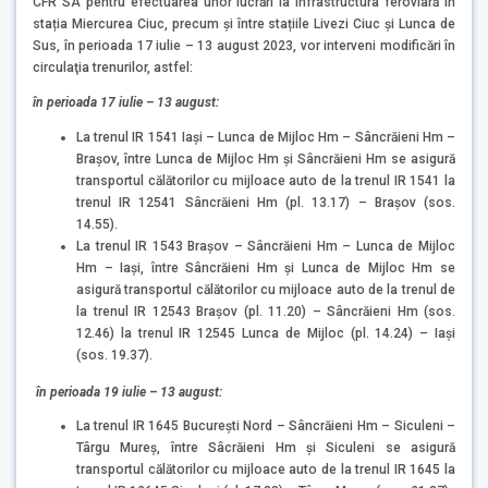
CFR SA pentru efectuarea unor lucrări la infrastructura feroviară în
stația Miercurea Ciuc, precum și între stațiile Livezi Ciuc și Lunca de
Sus, în perioada 17 iulie – 13 august 2023, vor interveni modificări în
circulaţia trenurilor, astfel:
în perioada 17 iulie – 13 august:
La trenul IR 1541 Iași – Lunca de Mijloc Hm – Sâncrăieni Hm –
Brașov, între Lunca de Mijloc Hm și Sâncrăieni Hm se asigură
transportul călătorilor cu mijloace auto de la trenul IR 1541 la
trenul IR 12541 Sâncrăieni Hm (pl. 13.17) – Brașov (sos.
14.55).
La trenul IR 1543 Brașov – Sâncrăieni Hm – Lunca de Mijloc
Hm – Iași, între Sâncrăieni Hm și Lunca de Mijloc Hm se
asigură transportul călătorilor cu mijloace auto de la trenul de
la trenul IR 12543 Brașov (pl. 11.20) – Sâncrăieni Hm (sos.
12.46) la trenul IR 12545 Lunca de Mijloc (pl. 14.24) – Iași
(sos. 19.37).
în perioada 19 iulie – 13 august:
La trenul IR 1645 București Nord – Sâncrăieni Hm – Siculeni –
Târgu Mureș, între Sâcrăieni Hm și Siculeni se asigură
transportul călătorilor cu mijloace auto de la trenul IR 1645 la