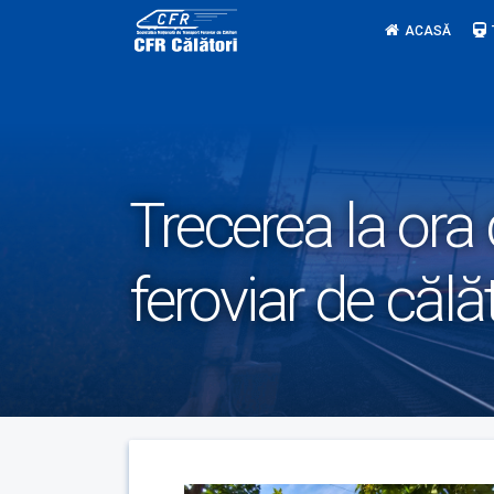
Skip
ACASĂ
to
content
Trecerea la ora 
feroviar de călăt