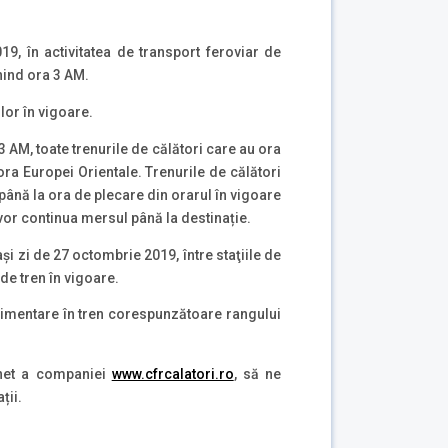
, în activitatea de transport feroviar de
nind ora 3 AM.
lor în vigoare.
AM, toate trenurile de călători care au ora
ra Europei Orientale. Trenurile de călători
a până la ora de plecare din orarul în vigoare
 vor continua mersul până la destinație.
şi zi de 27 octombrie 2019, între staţiile de
de tren în vigoare.
uplimentare în tren corespunzătoare rangului
ernet a companiei
www.cfrcalatori.ro
, să ne
ții.