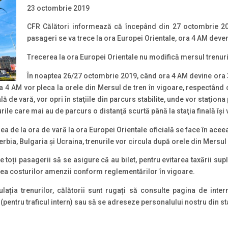
23 octombrie 2019
CFR Călători informează că începând din 27 octombrie 2019
pasageri se va trece la ora Europei Orientale, ora 4 AM deve
Trecerea la ora Europei Orientale nu modifică mersul trenuri
În noaptea 26/27 octombrie 2019, când ora 4 AM devine ora 3 
a 4 AM vor pleca la orele din Mersul de tren în vigoare, respectând o
ală de vară, vor opri în staţiile din parcurs stabilite, unde vor staţion
rile care mai au de parcurs o distanţă scurtă până la staţia finală îşi
rea de la ora de vară la ora Europei Orientale oficială se face în aceea
bia, Bulgaria și Ucraina, trenurile vor circula după orele din Mersul 
pe toți pasagerii să se asigure că au bilet, pentru evitarea taxării s
area costurilor amenzii conform reglementărilor în vigoare.
ulația trenurilor, călătorii sunt rugați să consulte pagina de int
pentru traficul intern) sau să se adreseze personalului nostru din sta