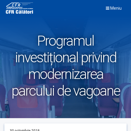
Skip
Meniu
to
content
Programul
investițional privind
modernizarea
parcului de vagoane
30 octombrie 2019