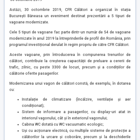
Astăzi, 30 octombrie 2019, CFR Călători a organizat în stația
București Băneasa un eveniment destinat prezentării a 5 tipuri de
vagoane modernizate.
Cele 5 tipuri de vagoane fac parte dintr-un număr de 54 de vagoane
modernizate în anul 2019 la întreprinderile de profil din România, prin
programul investițional derulat în regim propriu de către CFR Călători.
Aceste vagoane, prin întroducerea în compunerea trenurilor de
călători, contribuie la creșterea capacității de preluare a cererii de
trafic, zilnic, cu peste 3300 de locuri, precum și a condițiilor de
călătorie oferite pasagerilor.
Modernizarea unui vagon de călători constă, de exemplu, în dotarea
cu:
Instalație de climatizare (încălzire, ventilație și aer
condiționat);
Sistem de informare a pasagerilor, cu display-uri atat in
interiorul vagonului, cât și în exteriorul vagonului;
Cabina WC dotată cu WC vacuumatic ecologic;
Uși cu acționare electrică, cu multiple sisteme de protecție a
călătorilor la urcare și coborâre, precum și la deschiderile