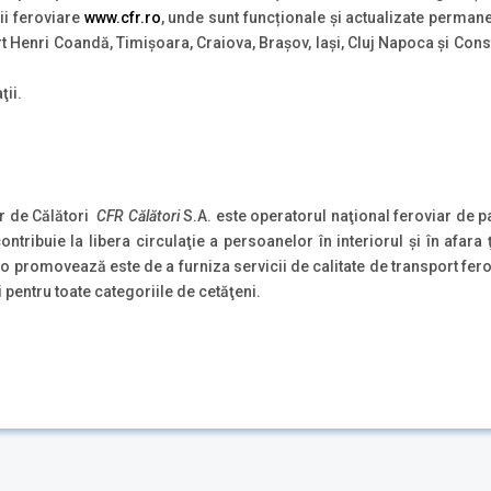
rii feroviare
www.cfr.ro
, unde sunt funcționale și actualizate perman
t Henri Coandă, Timișoara, Craiova, Brașov, Iași, Cluj Napoca și Cons
ţii.
r de Călători
CFR Călători
S.A. este operatorul naţional feroviar de 
ntribuie la libera circulaţie a persoanelor în interiorul şi în afara 
promovează este de a furniza servicii de calitate de transport fer
i pentru toate categoriile de cetăţeni.