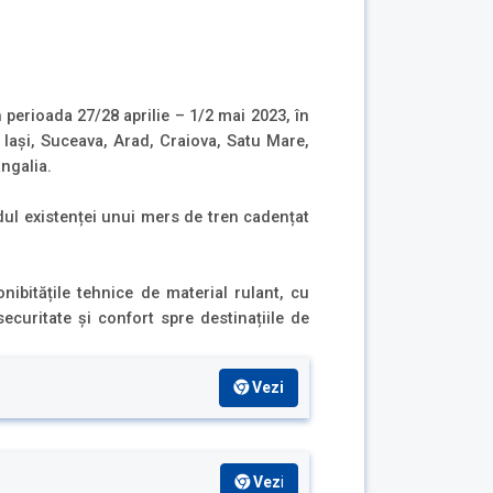
n perioada 27/28 aprilie – 1/2 mai 2023, în
, Iaşi, Suceava, Arad, Craiova, Satu Mare,
ngalia.
ndul existenței unui mers de tren cadențat
nibitățile tehnice de material rulant, cu
ecuritate și confort spre destinațiile de
Vezi
Vez
i