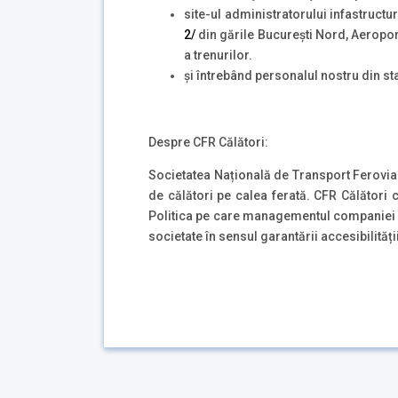
site-ul administratorului infastructu
2/
din gările București Nord, Aeropor
a trenurilor.
şi întrebând personalul nostru din sta
Despre CFR Călători:
Societatea Națională de Transport Ferovia
de călători pe calea ferată. CFR Călători co
Politica pe care managementul companiei o 
societate în sensul garantării accesibilități