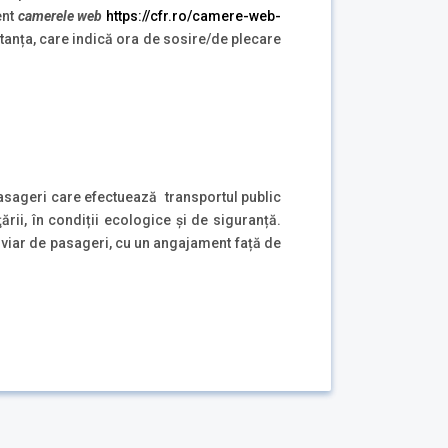
ent
camerele web
https://cfr.ro/camere-web-
tanța, care indică ora de sosire/de plecare
pasageri care efectuează transportul public
ţării, în condiții ecologice și de siguranță.
oviar de pasageri, cu un angajament față de