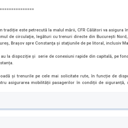
===============
in tradiție este petrecută la malul mării, CFR Călători va asigura î
amul de circulaţie, legături cu trenuri directe din Bucureşti Nord
eș, Brașov spre Constanţa și staţiunile de pe litoral, inclusiv Ma
i au la dispoziție și serie de conexiuni rapide din capitală, pe fo
stanța.
dă și trenurile pe cele mai solicitate rute, în funcție de dispo
ru asigurarea mobilității pasagerilor în condiții de siguranță, s