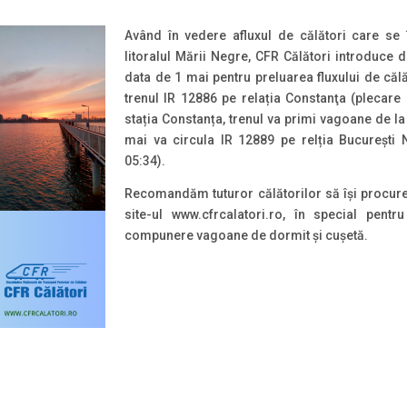
Având în vedere afluxul de călători care se 
litoralul Mării Negre, CFR Călători introduce 
data de 1 mai pentru preluarea fluxului de călă
trenul IR 12886 pe relația Constanţa (plecare 
stația Constanța, trenul va primi vagoane de la
mai va circula IR 12889 pe relția Bucureşti 
05:34).
Recomandăm tuturor călătorilor să își procure
site-ul www.cfrcalatori.ro, în special pent
compunere vagoane de dormit și cușetă.