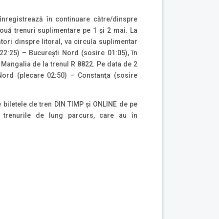
înregistrează în continuare către/dinspre
două trenuri suplimentare pe 1 și 2 mai. La
tori dinspre litoral, va circula suplimentar
22:25) – Bucureşti Nord (sosire 01:05), în
 Mangalia de la trenul R 8822. Pe data de 2
Nord (plecare 02:50) – Constanţa (sosire
 biletele de tren DIN TIMP și ONLINE de pe
ru trenurile de lung parcurs, care au în