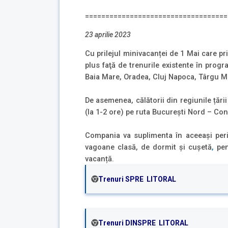
===================================
23 aprilie 2023
C
u prilejul minivacanței de 1 Mai care pr
plus faţă de trenurile existente în progr
Baia Mare, Oradea, Cluj Napoca, Târgu Mur
De asemenea, călătorii din regiunile țări
(la 1-2 ore) pe ruta București Nord – Con
Compania va suplimenta în aceeași perioa
vagoane clasă, de dormit și cușetă
,
pent
vacanță.
Trenuri SPRE LITORAL
Trenuri DINSPRE LITORA
L