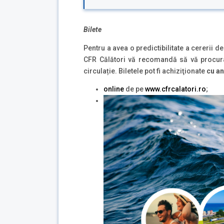
Bilete
Pentru a avea o predictibilitate a cererii d
CFR Călători vă recomandă să vă procur
circulație. Biletele pot fi achiziţionate
cu an
online
de pe
www.cfrcalatori.ro
;