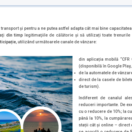
e transport și pentru a ne putea astfel adapta cât mai bine capacitatea
aţi
din timp
legitimaţiile de călătorie și să utilizați toate trenurile
ticipație
, utilizând următoarele canale de vânzare:
din aplicația mobilă “CF
R 
(disponibilă în Google Play
de la automatele de vânzare 
direct de la casele de bilete
de turism).
Indiferent de canalul al
reduceri importante. De ex
cu o reducere de 10%; la cu
până la 10%, la cumpărarea
stații cât și online – direc
se acordă o reducere de 5%