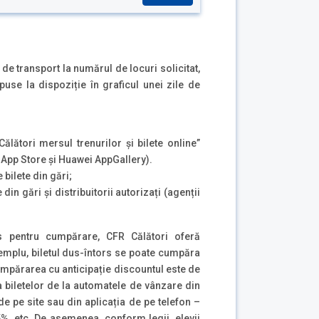
 de transport la numărul de locuri solicitat,
 puse la dispoziție în graficul unei zile de
Călători mersul trenurilor și bilete online”
, App Store și Huawei AppGallery).
bilete din gări;
 din gări și distribuitorii autorizați (agenții
es pentru cumpărare, CFR Călători oferă
emplu, biletul dus-întors se poate cumpăra
mpărarea cu anticipație discountul este de
 biletelor de la automatele de vânzare din
t de pe site sau din aplicația de pe telefon –
, etc. De asemenea, conform legii, elevii