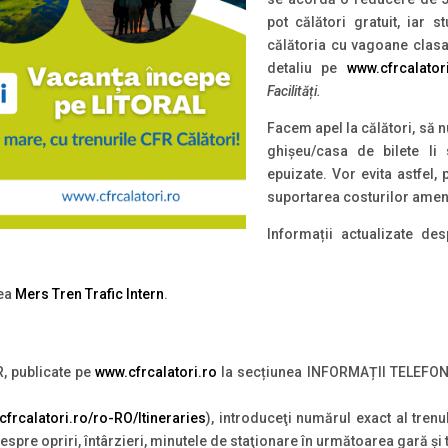
pot călători gratuit, iar 
călătoria cu vagoane clasa 
detaliu pe
www.cfrcalator
Facilități.
Facem apel la călători, să nu
ghișeu/casa de bilete li
epuizate. Vor evita astfel, 
suportarea costurilor amen
Informații actualizate des
nea
Mers Tren Trafic Intern
.
R, publicate pe
www.cfrcalatori.ro
la secțiunea INFORMAȚII TELEFO
e.cfrcalatori.ro/ro-RO/Itineraries
), introduceţi numărul exact al trenu
 despre opriri, întârzieri, minutele de staţionare în următoarea gară şi