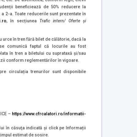
studenții beneficiează de 50% reducere la
a 2-a. Toate reducerile sunt prezentate în
i.ro
, în secțiunea
Trafic intern/ Oferte și
 urce în tren fără bilet de călătorie, dacă la
 se comunică faptul că locurile au fost
plata în tren a biletului cu suprataxă și/sau
zii conform reglementărilor în vigoare.
pre circulația trenurilor sunt disponibile
NICE –
https://www.cfrcalatori.ro/informatii-
lui în căsuţa indicată şi click pe Informații
 timpul estimat de sosire.