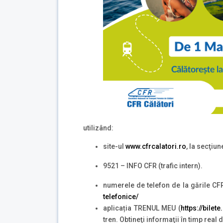
utilizând:
site-ul
www.cfrcalatori.ro
, la secţiu
9521 – INFO CFR (trafic intern).
numerele de telefon de la gările CF
telefonice/
aplicația TRENUL MEU (
https://bilet
tren. Obtineţi informaţii în timp real