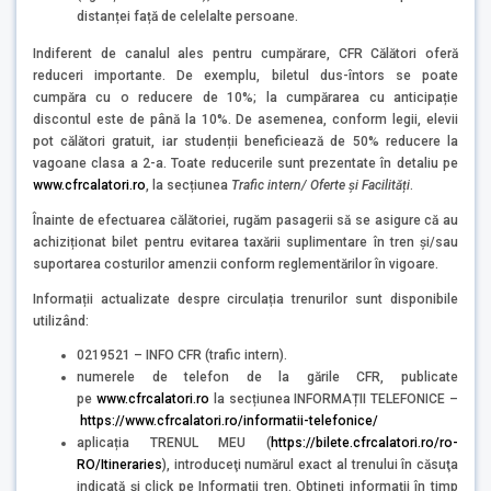
distanței față de celelalte persoane.
Indiferent de canalul ales pentru cumpărare, CFR Călători oferă
reduceri importante. De exemplu, biletul dus-întors se poate
cumpăra cu o reducere de 10%; la cumpărarea cu anticipație
discontul este de până la 10%. De asemenea, conform legii, elevii
pot călători gratuit, iar studenții beneficiează de 50% reducere la
vagoane clasa a 2-a. Toate reducerile sunt prezentate în detaliu pe
www.cfrcalatori.ro
, la secțiunea
Trafic intern/ Oferte și Facilități
.
Înainte de efectuarea călătoriei, rugăm pasagerii să se asigure că au
achiziționat bilet pentru evitarea taxării suplimentare în tren și/sau
suportarea costurilor amenzii conform reglementărilor în vigoare.
Informații actualizate despre circulația trenurilor sunt disponibile
utilizând:
0219521 – INFO CFR (trafic intern).
numerele de telefon de la gările CFR, publicate
pe
www.cfrcalatori.ro
la secțiunea INFORMAȚII TELEFONICE –
https://www.cfrcalatori.ro/informatii-telefonice/
aplicația TRENUL MEU (
https://bilete.cfrcalatori.ro/ro-
RO/Itineraries
), introduceţi numărul exact al trenului în căsuţa
indicată şi click pe Informații tren. Obtineţi informaţii în timp