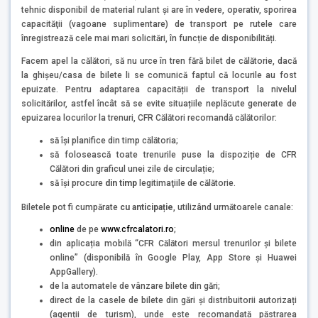
tehnic disponibil de material rulant și are în vedere, operativ, sporirea
capacităţii (vagoane suplimentare) de transport pe rutele care
înregistrează cele mai mari solicitări, în funcție de disponibilități.
Facem apel la călători, să nu urce în tren fără bilet de călătorie, dacă
la ghișeu/casa de bilete li se comunică faptul că locurile au fost
epuizate. Pentru adaptarea capacității de transport la nivelul
solicitărilor, astfel încât să se evite situațiile neplăcute generate de
epuizarea locurilor la trenuri, CFR Călători recomandă călătorilor:
să își planifice din timp călătoria;
să folosească toate trenurile puse la dispoziție de CFR
Călători din graficul unei zile de circulație;
să îşi procure
din timp
legitimaţiile de călătorie.
Biletele pot fi cumpărate
cu anticipație
, utilizând următoarele canale:
online
de pe
www.cfrcalatori.ro
;
din aplicația mobilă “CFR Călători mersul trenurilor și bilete
online” (disponibilă în Google Play, App Store și Huawei
AppGallery).
de la automatele de vânzare bilete din gări;
direct de la casele de bilete din gări și distribuitorii autorizați
(agenții de turism), unde este recomandată păstrarea