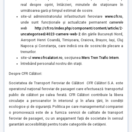
real despre opriri, întârzieri, minutele de staţionare în
următoarea gară şi timpul estimat de sosire.
site-ul administratorului infastructurii feroviare
www.cfr.ro
,
unde sunt funcționale și actualizate permanent
camerele
web
http://cfr.ro/index.php/component/content/article/2-
uncategorised/4023-camere-web-2
din gările București Nord,
Aeroport Henri Coandă, Timișoara, Craiova, Brașov, Iași, Cluj
Napoca și Constanța, care indică ora de sosire/de plecare a
trenurilor.
site-ul
www.cfrcalatori.ro
, secţiunea
Mers Tren Trafic Intern
.
întrebând personalul nostru din staţii.
Despre CFR Călători:
Societatea de Transport Feroviar de Călători
CFR Călători
S.A. este
operatorul naţional feroviar de pasageri care efectuează transportul
public de călători pe calea ferată. CFR Călători contribuie la libera
circulaţie a persoanelor în interiorul şi în afara ţării, în condiții
ecologice și de siguranță. Politica pe care managementul companiei
o promovează este de a furniza servicii de calitate de transport
feroviar de pasageri, cu un angajament față de societate în sensul
garantării accesibilității pentru toate categoriile de cetăţeni.