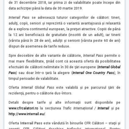
de 31 decembrie 2018, iar prima zi de valabilitate poate începe din
data achiziţiei până la data de 30 martie 2019.
Interrail Pass
se adresează tuturor categoriilor de călători: tineri,
adulţi, copii, seniori şi reprezintă o variantă avantajoasă şi relaxantă
de a explora continentul european, la preţuri atractive. Copiii de până
la 12 ani beneficiază de gratuitate (insotiti de un adult), iar tinerii
(vârsta până în 28 de ani), adulţii şi seniorii (vârsta peste 60 de ani)
dispun de asemenea de tarife reduse.
Spre deosebire de alte variante de călătorie,
Interrail Pass
permite o
mai mare flexibilitate, ţinâd cont că această ofertă dă posibilitatea
efectuării de călătorii nelimitate în 30 de ţări europene (
Interrail Global
Pass
)
sau doar într-o ţară la alegere (
Interrail One Country Pass
)
, în
timpul perioadei de valabilitate.
Oferta
Interrail Global Pass
este valabilă şi pe parcursul ţării de
rezidenţă, pentru o călătorie dus-întors.
Detalii despre tarife și alte informații sunt disponibile pe
www.cfrcalatori.ro
la secțiunea
Trafic Internațional /
Interrail
și pe
http://www.interrail.eu/
.
Oferta
Interrail Pass
este vândută în birourile CFR Călători – staţii şi
agenţii CFR Călători deschise traficului internaţional. Pentru