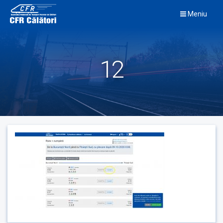
Skip
Meniu
to
content
12