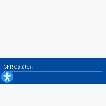
CFR Călători
Blog
Servicii pentru reclamă și publicitate
Politica de Confidenţialitate
Politica de Cookies